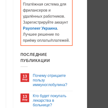
Платёжная система для
фрилансеров и
удалённых работников.
Зарегистрируйте аккаунт
Payoneer Украина
.
Лучшее решение по
приёму оплаты/платежей.
ПОСЛЕДНИЕ
ПУБЛИКАЦИИ
Почему отрицаете
13
Апр
пользу
иммуноглобулина?
Комментариев
к
нет
Кто будет покупать
13
записи
Почему
Апр
лекарства в
отрицаете
больнице?
пользу