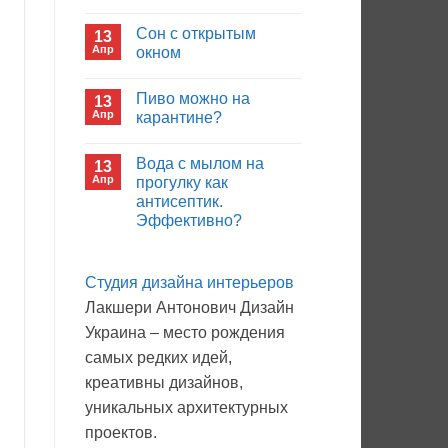
иммуноглобулина?
Комментариев
к
нет
Сон с открытым
13
записи
Кто
Апр
окном
будет
покупать
Комментариев
лекарства
к
нет
Пиво можно на
13
в
записи
больнице?
Сон
Апр
карантине?
с
открытым
Комментариев
окном
к
нет
Вода с мылом на
13
записи
Пиво
Апр
прогулку как
можно
антисептик.
на
карантине?
Эффективно?
Комментариев
к
нет
записи
Студия дизайна интерьеров
Вода
с
Лакшери Антонович Дизайн
мылом
на
Украина – место рождения
прогулку
как
самых редких идей,
антисептик.
Эффективно?
креативны дизайнов,
уникальных архитектурных
проектов.