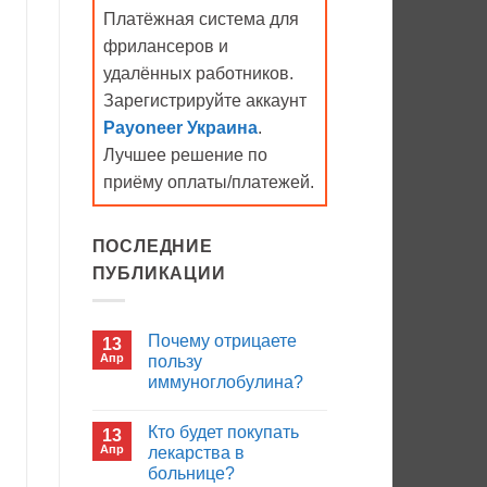
Платёжная система для
фрилансеров и
удалённых работников.
Зарегистрируйте аккаунт
Payoneer Украина
.
Лучшее решение по
приёму оплаты/платежей.
ПОСЛЕДНИЕ
ПУБЛИКАЦИИ
Почему отрицаете
13
Апр
пользу
иммуноглобулина?
Комментариев
к
нет
Кто будет покупать
13
записи
Почему
Апр
лекарства в
отрицаете
больнице?
пользу