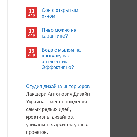
иммуноглобулина?
Комментариев
к
нет
Сон с открытым
13
записи
Кто
Апр
окном
будет
покупать
Комментариев
лекарства
к
нет
Пиво можно на
13
в
записи
больнице?
Сон
Апр
карантине?
с
открытым
Комментариев
окном
к
нет
Вода с мылом на
13
записи
Пиво
Апр
прогулку как
можно
антисептик.
на
карантине?
Эффективно?
Комментариев
к
нет
записи
Студия дизайна интерьеров
Вода
с
Лакшери Антонович Дизайн
мылом
на
Украина – место рождения
прогулку
как
самых редких идей,
антисептик.
Эффективно?
креативны дизайнов,
уникальных архитектурных
проектов.