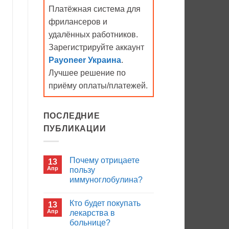
Платёжная система для
фрилансеров и
удалённых работников.
Зарегистрируйте аккаунт
Payoneer Украина
.
Лучшее решение по
приёму оплаты/платежей.
ПОСЛЕДНИЕ
ПУБЛИКАЦИИ
Почему отрицаете
13
Апр
пользу
иммуноглобулина?
Комментариев
к
нет
Кто будет покупать
13
записи
Почему
Апр
лекарства в
отрицаете
больнице?
пользу