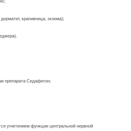
ях;
дерматит, крапивница, экзема);
еджера).
ам препарата Седафитон;
ся угнетением функции центральной нервной