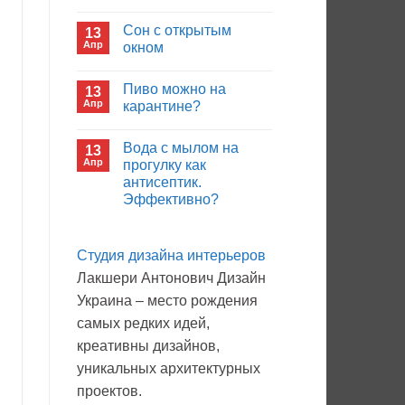
иммуноглобулина?
Комментариев
к
нет
Сон с открытым
13
записи
Кто
Апр
окном
будет
покупать
Комментариев
лекарства
к
нет
Пиво можно на
13
в
записи
больнице?
Сон
Апр
карантине?
с
открытым
Комментариев
окном
к
нет
Вода с мылом на
13
записи
Пиво
Апр
прогулку как
можно
антисептик.
на
карантине?
Эффективно?
Комментариев
к
нет
записи
Студия дизайна интерьеров
Вода
с
Лакшери Антонович Дизайн
мылом
на
Украина – место рождения
прогулку
как
самых редких идей,
антисептик.
Эффективно?
креативны дизайнов,
уникальных архитектурных
проектов.