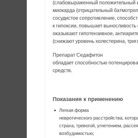
(слабовыраженный положительный и
миокарда (отрицательный батмотро
сосудистое сопротивление, способ
к гипоксии, повышает выносливость 
оказывают гипотензивное, антиарит
(снижают уровень холестерина, триг
Препарат Седафитон
обладает способностью потенцирова
средств.
Показания к применению
Легкая форма
невротического расстройства, кото
страха, тревогой, угнетением, рас
возбудимостью;