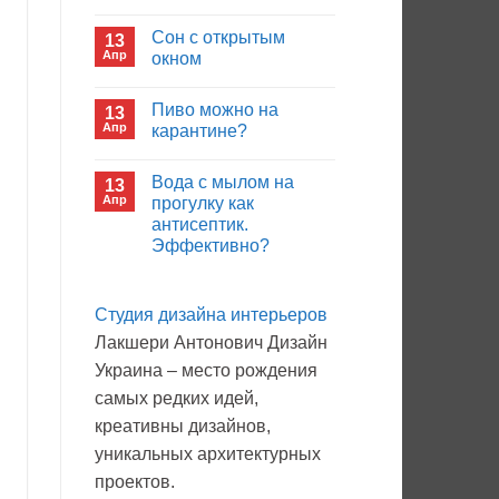
иммуноглобулина?
Комментариев
к
нет
Сон с открытым
13
записи
Кто
Апр
окном
будет
покупать
Комментариев
лекарства
к
нет
Пиво можно на
13
в
записи
больнице?
Сон
Апр
карантине?
с
открытым
Комментариев
окном
к
нет
Вода с мылом на
13
записи
Пиво
Апр
прогулку как
можно
антисептик.
на
карантине?
Эффективно?
Комментариев
к
нет
записи
Студия дизайна интерьеров
Вода
с
Лакшери Антонович Дизайн
мылом
на
Украина – место рождения
прогулку
как
самых редких идей,
антисептик.
Эффективно?
креативны дизайнов,
уникальных архитектурных
проектов.