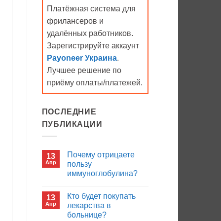
Платёжная система для
фрилансеров и
удалённых работников.
Зарегистрируйте аккаунт
Payoneer Украина
.
Лучшее решение по
приёму оплаты/платежей.
ПОСЛЕДНИЕ
ПУБЛИКАЦИИ
Почему отрицаете
13
Апр
пользу
иммуноглобулина?
Комментариев
к
нет
Кто будет покупать
13
записи
Почему
Апр
лекарства в
отрицаете
больнице?
пользу