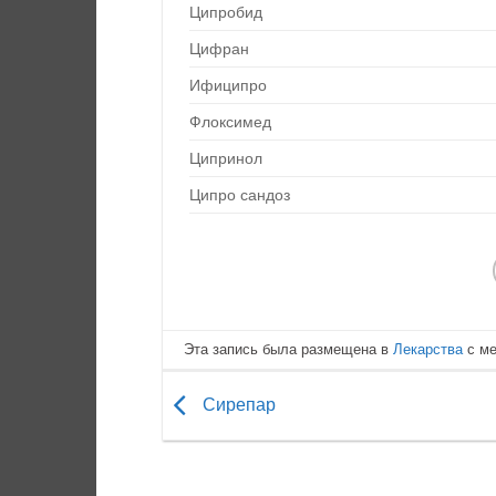
Ципробид
Цифран
Ифиципро
Флоксимед
Ципринол
Ципро сандоз
Эта запись была размещена в
Лекарства
с м
Сирепар