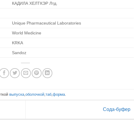
КАДИЛА ХЕЛТКЭР Лтд.
Unique Pharmaceutical Laboratories
World Medicine
KRKA
Sandoz
еткой
выпуска
,
оболочкой
,
таб
,
форма
.
Сода-буфер