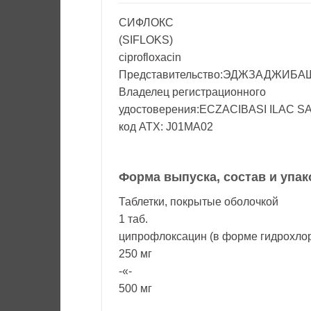
СИФЛОКС
(SIFLOKS)
ciprofloxacin
Представительство:ЭДЖЗАДЖИБА
Владелец регистрационного
удостоверения:ECZACIBASI ILAC SA
код ATX: J01MA02
Форма выпуска, состав и упак
Таблетки, покрытые оболочкой
1 таб.
ципрофлоксацин (в форме гидрохло
250 мг
-«-
500 мг