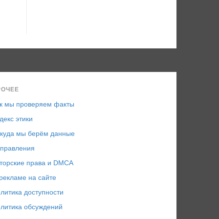
РОЧЕЕ
к мы проверяем факты
декс этики
куда мы берём данные
правления
торские права и DMCA
рекламе на сайте
литика доступности
литика обсуждений