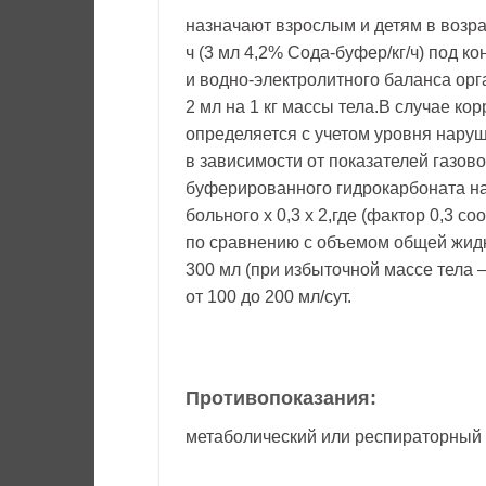
назначают взрослым и детям в возрас
ч (3 мл 4,2% Сода-буфер/кг/ч) под к
и водно-электролитного баланса ор
2 мл на 1 кг массы тела.В случае к
определяется с учетом уровня наруш
в зависимости от показателей газов
буферированного гидрокарбоната нат
больного х 0,3 х 2,где (фактор 0,3 
по сравнению с объемом общей жид
300 мл (при избыточной массе тела —
от 100 до 200 мл/сут.
Противопоказания:
метаболический или респираторный 