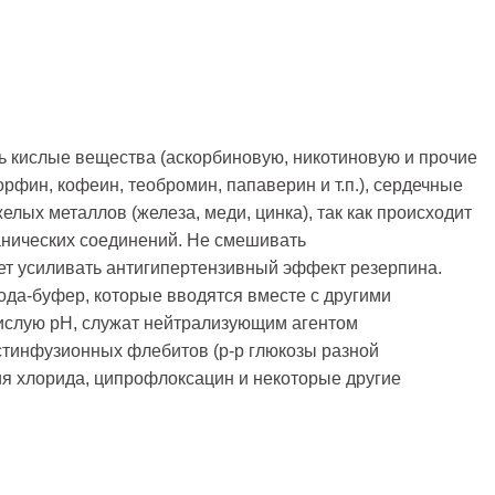
ть кислые вещества (аскорбиновую, никотиновую и прочие
рфин, кофеин, теобромин, папаверин и т.п.), сердечные
желых металлов (железа, меди, цинка), так как происходит
анических соединений. Не смешивать
т усиливать антигипертензивный эффект резерпина.
да-буфер, которые вводятся вместе с другими
слую рН, служат нейтрализующим агентом
тинфузионных флебитов (р-р глюкозы разной
рия хлорида, ципрофлоксацин и некоторые другие