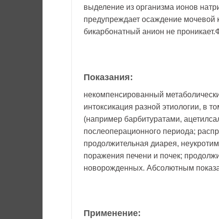
выделение из организма ионов натри
предупреждает осаждение мочевой к
бикарбонатный анион не проникает.
Показания:
некомпенсированный метаболический
интоксикация разной этиологии, в т
(например барбитуратами, ацетилса
послеоперационного периода; распр
продолжительная диарея, неукротим
поражения печени и почек; продолж
новорожденных. Абсолютным показан
Применение: