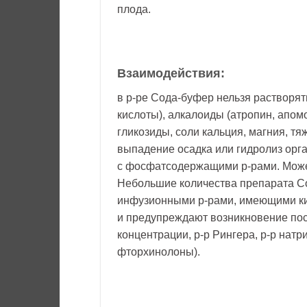
плода.
Взаимодействия:
в р-ре Сода-буфер нельзя растворя
кислоты), алкалоиды (атропин, апомо
гликозиды, соли кальция, магния, тя
выпадение осадка или гидролиз орг
с фосфатсодержащими р-рами. Може
Небольшие количества препарата Со
инфузионными р-рами, имеющими ки
и предупреждают возникновение пос
концентрации, р-р Рингера, р-р нат
фторхинолоны).