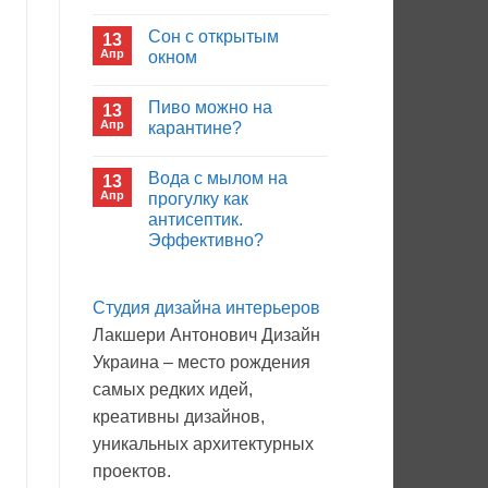
иммуноглобулина?
Комментариев
к
нет
Сон с открытым
13
записи
Кто
Апр
окном
будет
покупать
Комментариев
лекарства
к
нет
Пиво можно на
13
в
записи
больнице?
Сон
Апр
карантине?
с
открытым
Комментариев
окном
к
нет
Вода с мылом на
13
записи
Пиво
Апр
прогулку как
можно
антисептик.
на
карантине?
Эффективно?
Комментариев
к
нет
записи
Студия дизайна интерьеров
Вода
с
Лакшери Антонович Дизайн
мылом
на
Украина – место рождения
прогулку
как
самых редких идей,
антисептик.
Эффективно?
креативны дизайнов,
уникальных архитектурных
проектов.