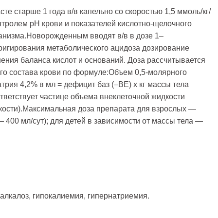
те старше 1 года в/в капельно со скоростью 1,5 ммоль/кг/
онтролем рН крови и показателей кислотно-щелочного
ганизма.Новорожденным вводят в/в в дозе 1–
орригирования метаболического ацидоза дозирование
ения баланса кислот и оснований. Доза рассчитывается
ого состава крови по формуле:Объем 0,5-молярного
рия 4,2% в мл = дефицит баз (–ВЕ) х кг массы тела
соответствует частице объема внеклеточной жидкости
кости).Максимальная доза препарата для взрослых —
 400 мл/сут); для детей в зависимости от массы тела —
алкалоз, гипокалиемия, гипернатриемия.