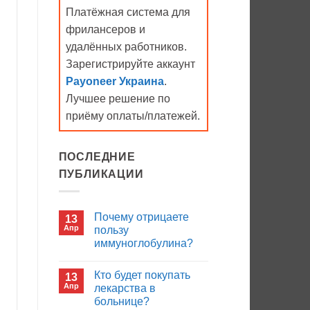
Платёжная система для
фрилансеров и
удалённых работников.
Зарегистрируйте аккаунт
Payoneer Украина
.
Лучшее решение по
приёму оплаты/платежей.
ПОСЛЕДНИЕ
ПУБЛИКАЦИИ
Почему отрицаете
13
Апр
пользу
иммуноглобулина?
Комментариев
к
нет
Кто будет покупать
13
записи
Почему
Апр
лекарства в
отрицаете
больнице?
пользу