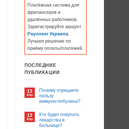
Платёжная система для
фрилансеров и
удалённых работников.
Зарегистрируйте аккаунт
Payoneer Украина
.
Лучшее решение по
приёму оплаты/платежей.
ПОСЛЕДНИЕ
ПУБЛИКАЦИИ
Почему отрицаете
13
Апр
пользу
иммуноглобулина?
Комментариев
к
нет
Кто будет покупать
13
записи
Почему
Апр
лекарства в
отрицаете
больнице?
пользу