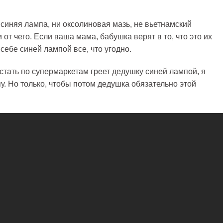
 синяя лампа, ни оксолиновая мазь, не вьетнамский
от чего. Если ваша мама, бабушка верят в то, что это их
т себе синей лампой все, что угодно.
стать по супермаркетам греет дедушку синей лампой, я
. Но только, чтобы потом дедушка обязательно этой