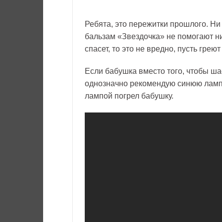
Ребята, это пережитки прошлого. Ни
бальзам «Звездочка» не помогают ни 
спасет, то это не вредно, пусть грею
Если бабушка вместо того, чтобы ша
однозначно рекомендую синюю лампу
лампой погрел бабушку.