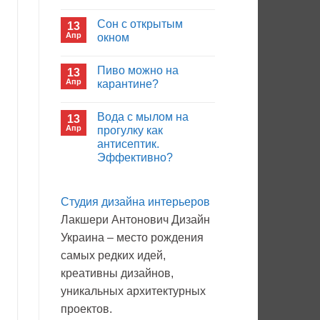
иммуноглобулина?
Комментариев
к
нет
Сон с открытым
13
записи
Кто
Апр
окном
будет
покупать
Комментариев
лекарства
к
нет
Пиво можно на
13
в
записи
больнице?
Сон
Апр
карантине?
с
открытым
Комментариев
окном
к
нет
Вода с мылом на
13
записи
Пиво
Апр
прогулку как
можно
антисептик.
на
карантине?
Эффективно?
Комментариев
к
нет
записи
Студия дизайна интерьеров
Вода
с
Лакшери Антонович Дизайн
мылом
на
Украина – место рождения
прогулку
как
самых редких идей,
антисептик.
Эффективно?
креативны дизайнов,
уникальных архитектурных
проектов.