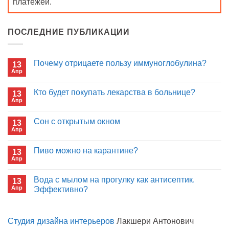
платежей.
ПОСЛЕДНИЕ ПУБЛИКАЦИИ
Почему отрицаете пользу иммуноглобулина?
13
Апр
Комментариев
к
нет
записи
Кто будет покупать лекарства в больнице?
13
Почему
Апр
отрицаете
Комментариев
пользу
к
нет
иммуноглобулина?
записи
Сон с открытым окном
13
Кто
Апр
будет
Комментариев
покупать
к
нет
лекарства
записи
Пиво можно на карантине?
в
13
Сон
больнице?
Апр
с
Комментариев
открытым
к
нет
окном
записи
Вода с мылом на прогулку как антисептик.
13
Пиво
Апр
можно
Эффективно?
на
Комментариев
карантине?
к
нет
записи
Студия дизайна интерьеров
Лакшери Антонович
Вода
с