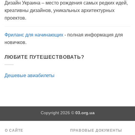
Дизайн Украина – место рождения самых редких идей,
мылом
на
креативны дизайнов, уникальных архитектурных
прогулку
как
проектов.
антисептик.
Эффективно?
Фриланс для начинающих
- полная информация для
новичков.
ЛЮБИТЕ ПУТЕШЕСТВОВАТЬ?
Дешевые авиабилеты
Copyright 2026 ©
03.org.ua
О САЙТЕ
ПРАВОВЫЕ ДОКУМЕНТЫ