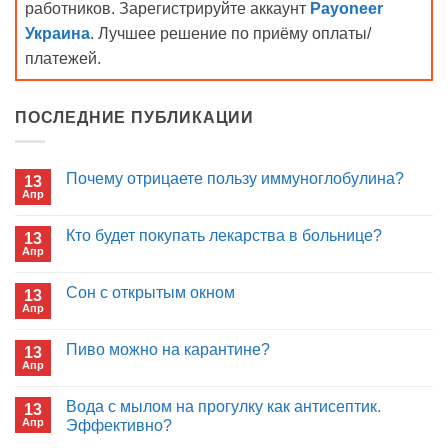
работников. Зарегистрируйте аккаунт
Payoneer
Украина
. Лучшее решение по приёму оплаты/
платежей.
ПОСЛЕДНИЕ ПУБЛИКАЦИИ
Почему отрицаете пользу иммуноглобулина?
13
Апр
Комментариев
к
нет
записи
Кто будет покупать лекарства в больнице?
13
Почему
Апр
отрицаете
Комментариев
пользу
к
нет
иммуноглобулина?
записи
Сон с открытым окном
13
Кто
Апр
будет
Комментариев
покупать
к
нет
лекарства
записи
Пиво можно на карантине?
в
13
Сон
больнице?
Апр
с
Комментариев
открытым
к
нет
окном
записи
Вода с мылом на прогулку как антисептик.
13
Пиво
Апр
можно
Эффективно?
на
Комментариев