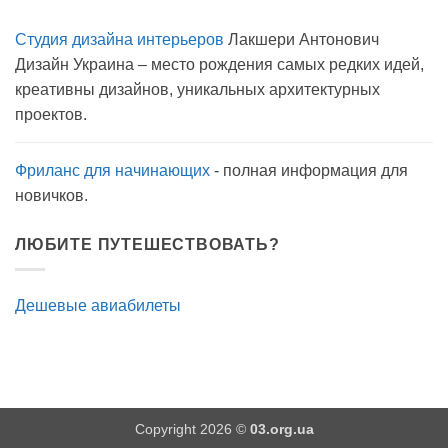
карантине?
к
нет
записи
Студия дизайна интерьеров
Лакшери Антонович
Вода
с
Дизайн Украина – место рождения самых редких идей,
мылом
на
креативны дизайнов, уникальных архитектурных
прогулку
как
проектов.
антисептик.
Эффективно?
Фриланс для начинающих
- полная информация для
новичков.
ЛЮБИТЕ ПУТЕШЕСТВОВАТЬ?
Дешевые авиабилеты
Copyright 2026 ©
03.org.ua