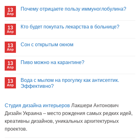
Почему отрицаете пользу иммуноглобулина?
13
Апр
Комментариев
к
нет
записи
Кто будет покупать лекарства в больнице?
13
Почему
Апр
отрицаете
Комментариев
пользу
к
нет
иммуноглобулина?
записи
Сон с открытым окном
13
Кто
Апр
будет
Комментариев
покупать
к
нет
лекарства
записи
Пиво можно на карантине?
в
13
Сон
больнице?
Апр
с
Комментариев
открытым
к
нет
окном
записи
Вода с мылом на прогулку как антисептик.
13
Пиво
Апр
можно
Эффективно?
на
Комментариев
карантине?
к
нет
записи
Студия дизайна интерьеров
Лакшери Антонович
Вода
с
Дизайн Украина – место рождения самых редких идей,
мылом
на
креативны дизайнов, уникальных архитектурных
прогулку
как
проектов.
антисептик.
Эффективно?