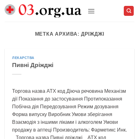
Skip
to
content
МЕТКА АРХИВА:
ДРІЖДЖІ
ЛЕКАРСТВА
Пивні Дріжджі
Торгова назва АТХ код Діюча речовина Механізм
дії Показання до застосування Протипоказання
Побічна дія Передозування Режим дозування
Форма випуску Виробник Умови зберігання
Взаємодія з іншими ліками і алкоголем Умови
продажу в аптеці Производитель: Фарметикс Инк.
Торгова назва Пивні дріжджі АТХ код