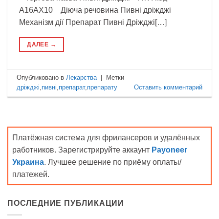
A16AX10 Діюча речовина Пивні дріжджі
Механізм дії Препарат Пивні Дріжджі[…]
ДАЛЕЕ
→
Опубликовано в
Лекарства
|
Метки
дріжджі
,
пивні
,
препарат
,
препарату
Оставить комментарий
Платёжная система для фрилансеров и удалённых
работников. Зарегистрируйте аккаунт
Payoneer
Украина
. Лучшее решение по приёму оплаты/
платежей.
ПОСЛЕДНИЕ ПУБЛИКАЦИИ