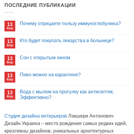
ПОСЛЕДНИЕ ПУБЛИКАЦИИ
Почему отрицаете пользу иммуноглобулина?
13
Апр
Комментариев
к
нет
записи
Кто будет покупать лекарства в больнице?
13
Почему
Апр
отрицаете
Комментариев
пользу
к
нет
иммуноглобулина?
записи
Сон с открытым окном
13
Кто
Апр
будет
Комментариев
покупать
к
нет
лекарства
записи
Пиво можно на карантине?
в
13
Сон
больнице?
Апр
с
Комментариев
открытым
к
нет
окном
записи
Вода с мылом на прогулку как антисептик.
13
Пиво
Апр
можно
Эффективно?
на
Комментариев
карантине?
к
нет
записи
Студия дизайна интерьеров
Лакшери Антонович
Вода
с
Дизайн Украина – место рождения самых редких идей,
мылом
на
креативны дизайнов, уникальных архитектурных
прогулку