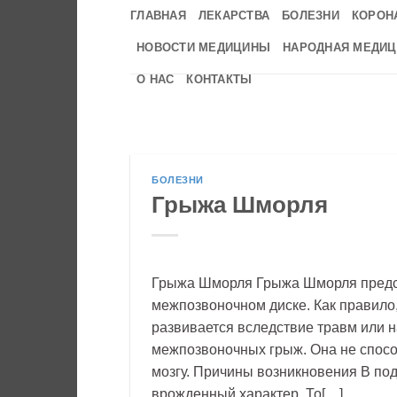
Skip
ГЛАВНАЯ
ЛЕКАРСТВА
БОЛЕЗНИ
КОРОН
to
НОВОСТИ МЕДИЦИНЫ
НАРОДНАЯ МЕДИЦ
content
О НАС
КОНТАКТЫ
БОЛЕЗНИ
Грыжа Шморля
Грыжа Шморля Грыжа Шморля предст
межпозвоночном диске. Как правило
развивается вследствие травм или 
межпозвоночных грыж. Она не спосо
мозгу. Причины возникновения В п
врожденный характер. То[…]