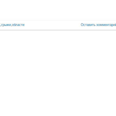
а
,
грыжи
,
области
Оставить комментари