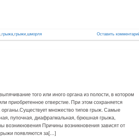
е
,
грыжа
,
грыжи
,
шморля
Оставить комментари
ыпячивание того или иного органа из полости, в котором
или приобретенное отверстие. При этом сохраняется
х органы.Существует множество типов грыж. Самые
ная, пупочная, диафрагмальная, брюшная грыжа,
ны возникновения Причины возникновения зависят от
грыжи появляются за[…]