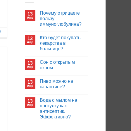
Почему отрицаете
13
Апр
пользу
иммуноглобулина?
Комментариев
й
к
нет
Кто будет покупать
13
записи
Почему
Апр
лекарства в
отрицаете
больнице?
пользу
иммуноглобулина?
Комментариев
к
нет
Сон с открытым
13
записи
Кто
Апр
окном
будет
покупать
Комментариев
лекарства
к
нет
Пиво можно на
13
в
записи
больнице?
Сон
Апр
карантине?
с
открытым
Комментариев
окном
к
нет
Вода с мылом на
13
записи
Пиво
Апр
прогулку как
можно
антисептик.
на
карантине?
Эффективно?
Комментариев
к
нет
записи