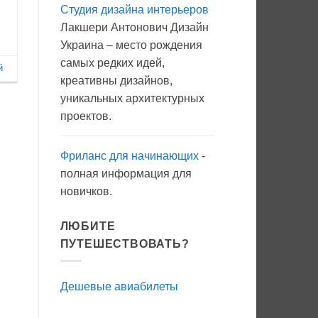
Студия дизайна интерьеров
Вода
с
Лакшери Антонович Дизайн
мылом
на
Украина – место рождения
прогулку
как
самых редких идей,
антисептик.
й
Эффективно?
креативны дизайнов,
уникальных архитектурных
проектов.
Фриланс для начинающих
-
полная информация для
новичков.
ЛЮБИТЕ
ПУТЕШЕСТВОВАТЬ?
Дешевые авиабилеты