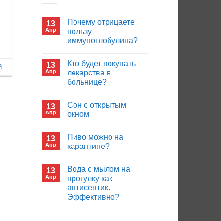
Почему отрицаете
13
Апр
пользу
иммуноглобулина?
Комментариев
к
нет
Кто будет покупать
13
записи
й
Почему
Апр
лекарства в
отрицаете
больнице?
пользу
иммуноглобулина?
Комментариев
к
нет
Сон с открытым
13
записи
Кто
Апр
окном
будет
покупать
Комментариев
лекарства
к
нет
Пиво можно на
13
в
записи
больнице?
Сон
Апр
карантине?
с
открытым
Комментариев
окном
к
нет
Вода с мылом на
13
записи
Пиво
Апр
прогулку как
можно
антисептик.
на
карантине?
Эффективно?
Комментариев
к
нет
записи