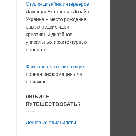
Студия дизайна интерьеров
Вода
с
Лакшери Антонович Дизайн
мылом
на
Украина – место рождения
прогулку
как
самых редких идей,
антисептик.
Эффективно?
креативны дизайнов,
уникальных архитектурных
проектов.
Фриланс для начинающих
-
полная информация для
новичков.
ЛЮБИТЕ
ПУТЕШЕСТВОВАТЬ?
Дешевые авиабилеты