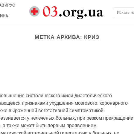
АВИРУС
ИНА
МЕТКА АРХИВА:
КРИЗ
повышение систолического и/или диастолического
ающееся признаками ухудшения мозгового, коронарного
акже выраженной вегетативной симптоматикой.
 развивается у нелеченых больных, при резком прекращении
, а также может быть первым проявлением
матической артериальной гипертензии у больных, не