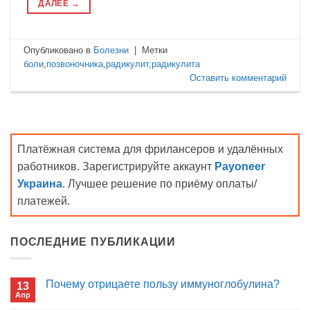
ДАЛЕЕ
→
Опубликовано в
Болезни
|
Метки
боли
,
позвоночника
,
радикулит
,
радикулита
Оставить комментарий
Платёжная система для фрилансеров и удалённых
работников. Зарегистрируйте аккаунт
Payoneer
Украина
. Лучшее решение по приёму оплаты/
платежей.
ПОСЛЕДНИЕ ПУБЛИКАЦИИ
Почему отрицаете пользу иммуноглобулина?
13
Апр
Комментариев
к
нет