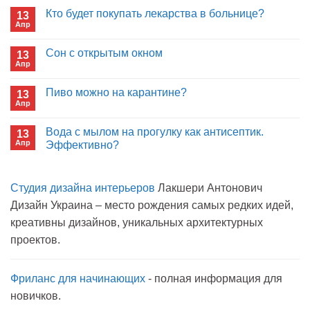
записи
Кто будет покупать лекарства в больнице?
13
Почему
Апр
отрицаете
Комментариев
пользу
к
нет
иммуноглобулина?
записи
Сон с открытым окном
13
Кто
Апр
будет
Комментариев
покупать
к
нет
лекарства
записи
Пиво можно на карантине?
в
13
Сон
больнице?
Апр
с
Комментариев
открытым
к
нет
окном
записи
Вода с мылом на прогулку как антисептик.
13
Пиво
Апр
можно
Эффективно?
на
Комментариев
карантине?
к
нет
записи
Студия дизайна интерьеров
Лакшери Антонович
Вода
с
Дизайн Украина – место рождения самых редких идей,
мылом
на
креативны дизайнов, уникальных архитектурных
прогулку
как
проектов.
антисептик.
Эффективно?
Фриланс для начинающих
- полная информация для
новичков.