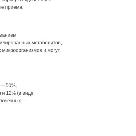
ле приема.
ованием
силированных метаболитов,
 микроорганизмов и могут
 — 50%,
 и 12% (в виде
 почечных