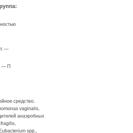
руппа:
вностью
т. —
. — П
йное средство.
omonas vaginalis,
будителей анаэробных
ragilis,
 Eubacterium spp.,