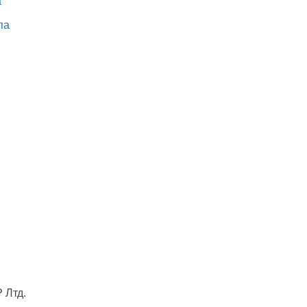
а
па
Лтд.