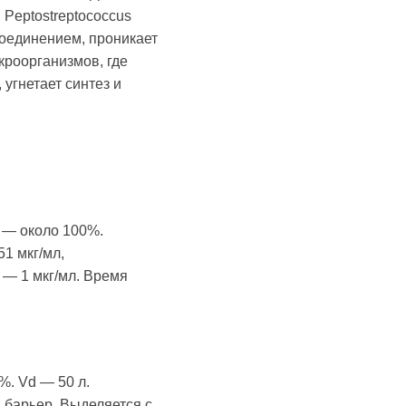
, Peptostreptococcus
оединением, проникает
кроорганизмов, где
угнетает синтез и
 — около 100%.
1 мкг/мл,
ч — 1 мкг/мл. Время
. Vd — 50 л.
 барьер. Выделяется с