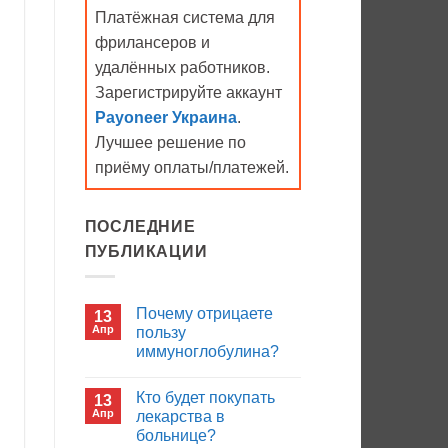
Платёжная система для
фрилансеров и
удалённых работников.
Зарегистрируйте аккаунт
Payoneer Украина
.
Лучшее решение по
приёму оплаты/платежей.
ПОСЛЕДНИЕ
ПУБЛИКАЦИИ
Почему отрицаете
13
Апр
пользу
иммуноглобулина?
Комментариев
к
нет
Кто будет покупать
13
записи
Почему
Апр
лекарства в
отрицаете
больнице?
пользу