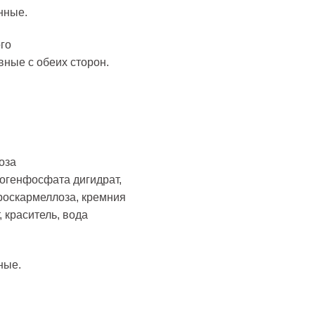
нные.
го
вные с обеих сторон.
оза
рогенфосфата дигидрат,
роскармеллоза, кремния
 краситель, вода
ные.