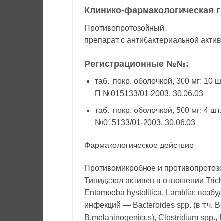
Клинико-фармакологическая г
Противопротозойный
препарат с антибактериальной акти
Регистрационные №№:
таб., покр. оболочкой, 300 мг: 10 ш
П №015133/01-2003, 30.06.03
таб., покр. оболочкой, 500 мг: 4 шт
№015133/01-2003, 30.06.03
Фармакологическое действие
Противомикробное и противопротозо
Тинидазол активен в отношении Trich
Entamoeba hystolitica, Lamblia; воз
инфекций — Bacteroides spp. (в т.ч. B.f
B.melaninogenicus), Clostridium spp.,