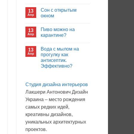
иммуноглобулина?
Комментариев
к
нет
Сон с открытым
13
записи
Кто
Апр
окном
будет
покупать
Комментариев
лекарства
к
нет
Пиво можно на
13
в
записи
больнице?
Сон
Апр
карантине?
с
открытым
Комментариев
окном
к
нет
Вода с мылом на
13
записи
Пиво
Апр
прогулку как
можно
антисептик.
на
карантине?
Эффективно?
Комментариев
к
нет
записи
Студия дизайна интерьеров
Вода
с
Лакшери Антонович Дизайн
мылом
на
Украина – место рождения
прогулку
как
самых редких идей,
антисептик.
Эффективно?
креативны дизайнов,
уникальных архитектурных
проектов.