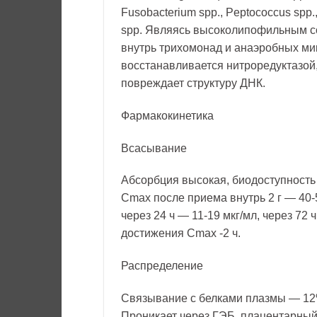
Fusobacterium spp., Peptococcus spp.
spp. Являясь высоколипофильным с
внутрь трихомонад и анаэробных ми
восстанавливается нитроредуктазой, 
повреждает структуру ДНК.
Фармакокинетика
Всасывание
Абсорбция высокая, биодоступность
Сmax после приема внутрь 2 г — 40-5
через 24 ч — 11-19 мкг/мл, через 72 
достижения Сmax -2 ч.
Распределение
Связывание с белками плазмы — 12%
Проникает через ГЭБ, плацентарный