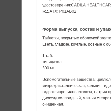
удостоверения:CADILA HEALTHCARE
код ATX: P01AB02
Форма выпуска, состав и упак
Таблетки, покрытые оболочкой желто
цвета, гладкие, круглые, ровные с об
1 таб.
тинидазол
300 мг
Вспомогательные вещества: целлюл
микрокристаллическая, кальция гид
гидроксипропилцеллюлоза, натрия к
диоксид коллоидный, магния стеарат,
очищенная.