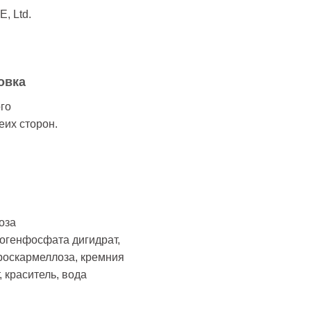
, Ltd.
овка
го
еих сторон.
оза
рогенфосфата дигидрат,
роскармеллоза, кремния
 краситель, вода