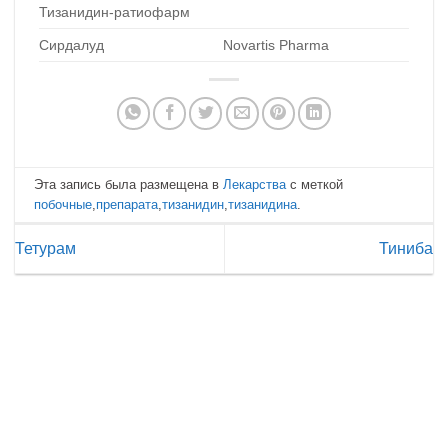
Тизанидин-ратиофарм
Сирдалуд
Novartis Pharma
Эта запись была размещена в
Лекарства
с меткой
побочные
,
препарата
,
тизанидин
,
тизанидина
.
Тетурам
Тиниба