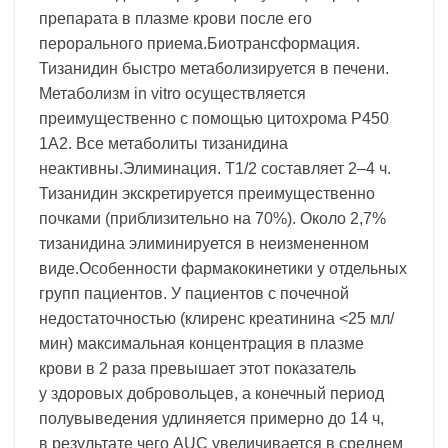
препарата в плазме крови после его
перорального приема.Биотрансформация.
Тизанидин быстро метаболизируется в печени.
Метаболизм in vitro осуществляется
преимущественно с помощью цитохрома P450
1A2. Все метаболиты тизанидина
неактивны.Элиминация. T1/2 составляет 2–4 ч.
Тизанидин экскретируется преимущественно
почками (приблизительно на 70%). Около 2,7%
тизанидина элиминируется в неизмененном
виде.Особенности фармакокинетики у отдельных
групп пациентов. У пациентов с почечной
недостаточностью (клиренс креатинина <25 мл/
мин) максимальная концентрация в плазме
крови в 2 раза превышает этот показатель
у здоровых добровольцев, а конечный период
полувыведения удлиняется примерно до 14 ч,
в результате чего AUC увеличивается в среднем