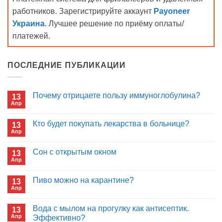
работников. Зарегистрируйте аккаунт
Payoneer
Украина
. Лучшее решение по приёму оплаты/
платежей.
ПОСЛЕДНИЕ ПУБЛИКАЦИИ
Почему отрицаете пользу иммуноглобулина?
13
Апр
Комментариев
к
нет
записи
Кто будет покупать лекарства в больнице?
13
Почему
Апр
отрицаете
Комментариев
пользу
к
нет
иммуноглобулина?
записи
Сон с открытым окном
13
Кто
Апр
будет
Комментариев
покупать
к
нет
лекарства
записи
Пиво можно на карантине?
в
13
Сон
больнице?
Апр
с
Комментариев
открытым
к
нет
окном
записи
Вода с мылом на прогулку как антисептик.
13
Пиво
Апр
можно
Эффективно?