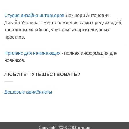
на
Комментариев
карантине?
к
нет
записи
Студия дизайна интерьеров
Лакшери Антонович
Вода
с
Дизайн Украина – место рождения самых редких идей,
мылом
на
креативны дизайнов, уникальных архитектурных
прогулку
как
проектов.
антисептик.
Эффективно?
Фриланс для начинающих
- полная информация для
новичков.
ЛЮБИТЕ ПУТЕШЕСТВОВАТЬ?
Дешевые авиабилеты
Copyright 2026 ©
03.org.ua