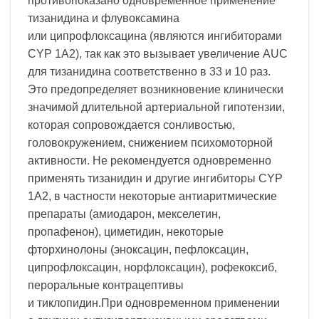
противопоказано одновременное применение
тизанидина и флувоксамина
или ципрофлоксацина (являются ингибиторами
CYP 1A2), так как это вызывает увеличение AUC
для тизанидина соответственно в 33 и 10 раз.
Это предопределяет возникновение клинически
значимой длительной артериальной гипотензии,
которая сопровождается сонливостью,
головокружением, снижением психомоторной
активности. Не рекомендуется одновременно
применять тизанидин и другие ингибиторы CYP
1A2, в частности некоторые антиаритмические
препараты (амиодарон, мекселетин,
пропафенон), циметидин, некоторые
фторхинолоны (эноксацин, пефлоксацин,
ципрофлоксацин, норфлоксацин), рофекоксиб,
пероральные контрацептивы
и тиклопидин.При одновременном применении