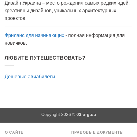
Дизайн Украина – место рождения самых редких идей,
мылом
на
креативны дизайнов, уникальных архитектурных
прогулку
как
проектов.
антисептик.
Эффективно?
Фриланс для начинающих
- полная информация для
новичков.
ЛЮБИТЕ ПУТЕШЕСТВОВАТЬ?
Дешевые авиабилеты
Copyright 2026 ©
03.org.ua
О САЙТЕ
ПРАВОВЫЕ ДОКУМЕНТЫ