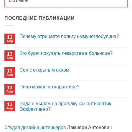
платежей.
ПОСЛЕДНИЕ ПУБЛИКАЦИИ
Почему отрицаете пользу иммуноглобулина?
13
Апр
Комментариев
к
нет
записи
Кто будет покупать лекарства в больнице?
13
Почему
Апр
отрицаете
Комментариев
пользу
к
нет
иммуноглобулина?
записи
Сон с открытым окном
13
Кто
Апр
будет
Комментариев
покупать
к
нет
лекарства
записи
Пиво можно на карантине?
в
13
Сон
больнице?
Апр
с
Комментариев
открытым
к
нет
окном
записи
Вода с мылом на прогулку как антисептик.
13
Пиво
Апр
можно
Эффективно?
на
Комментариев
карантине?
к
нет
записи
Студия дизайна интерьеров
Лакшери Антонович
Вода
с