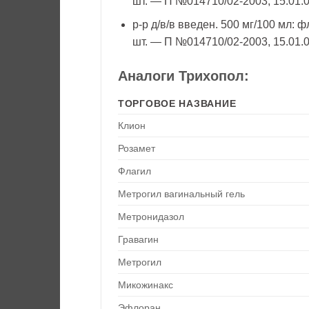
шт. — П №014710/02-2003, 15.01.
р-р д/в/в введен. 500 мг/100 мл: фл
шт. — П №014710/02-2003, 15.01.
Аналоги Трихопол:
ТОРГОВОЕ НАЗВАНИЕ
Клион
Розамет
Флагил
Метрогил вагинальный гель
Метронидазол
Гравагин
Метрогил
Микожинакс
Эфлоран