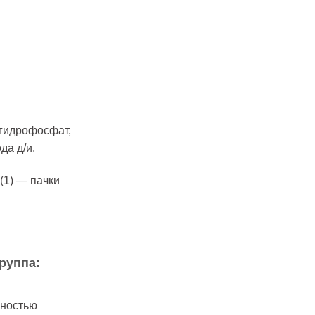
 гидрофосфат,
да д/и.
(1) — пачки
руппа:
вностью