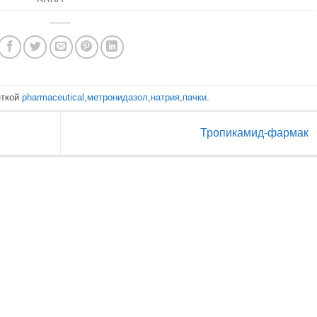
еткой
pharmaceutical
,
метронидазол
,
натрия
,
пачки
.
Тропикамид-фармак