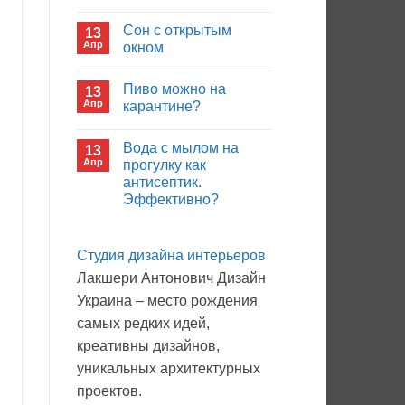
иммуноглобулина?
Комментариев
к
нет
Сон с открытым
13
записи
Кто
Апр
окном
будет
покупать
Комментариев
лекарства
к
нет
Пиво можно на
13
в
записи
больнице?
Сон
Апр
карантине?
с
открытым
Комментариев
окном
к
нет
Вода с мылом на
13
записи
Пиво
Апр
прогулку как
можно
антисептик.
на
карантине?
Эффективно?
Комментариев
к
нет
записи
Студия дизайна интерьеров
Вода
с
Лакшери Антонович Дизайн
мылом
на
Украина – место рождения
прогулку
как
самых редких идей,
антисептик.
Эффективно?
креативны дизайнов,
уникальных архитектурных
проектов.