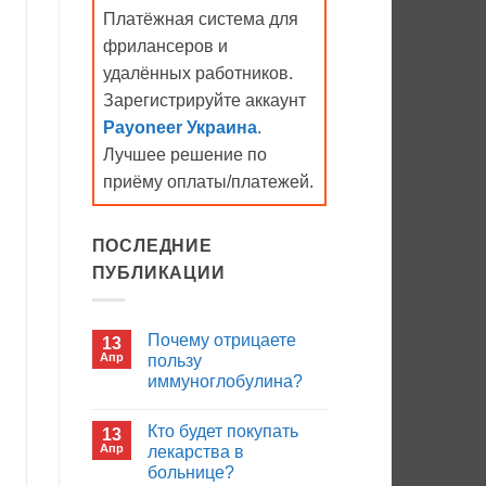
Платёжная система для
фрилансеров и
удалённых работников.
Зарегистрируйте аккаунт
Payoneer Украина
.
Лучшее решение по
приёму оплаты/платежей.
ПОСЛЕДНИЕ
ПУБЛИКАЦИИ
Почему отрицаете
13
Апр
пользу
иммуноглобулина?
Комментариев
к
нет
Кто будет покупать
13
записи
Почему
Апр
лекарства в
отрицаете
больнице?
пользу