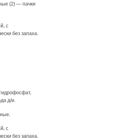
ные (2) — пачки
й, с
ески без запаха.
 гидрофосфат,
да д/и.
нные.
й, с
ески без запаха.