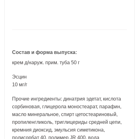
Состав и форма выпуска:
крем д/наруж. прим. туба 50 г
Эсцин
10 мг/г
Прочие ингредиенты: динатрия эдетат, кислота
сорбиновая, глицерола моностеарат, парафин,
масло минеральное, спирт цетостеариновый,
пропиленгликоль, триглицериды средней цепи,
кремния диоксид, эмульсия симетикона,
полисорбат 40, полимер JR 400, вода