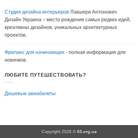
к
нет
записи
Студия дизайна интерьеров
Лакшери Антонович
Вода
с
Дизайн Украина – место рождения самых редких идей,
мылом
на
креативны дизайнов, уникальных архитектурных
прогулку
как
проектов.
антисептик.
Эффективно?
Фриланс для начинающих
- полная информация для
новичков.
ЛЮБИТЕ ПУТЕШЕСТВОВАТЬ?
Дешевые авиабилеты
Copyright 2026 ©
03.org.ua