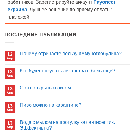
работников. Зарегистрируйте аккаунт
Payoneer
Украина
. Лучшее решение по приёму оплаты/
платежей.
ПОСЛЕДНИЕ ПУБЛИКАЦИИ
Почему отрицаете пользу иммуноглобулина?
13
Апр
Комментариев
к
нет
записи
Кто будет покупать лекарства в больнице?
13
Почему
Апр
отрицаете
Комментариев
пользу
к
нет
иммуноглобулина?
записи
Сон с открытым окном
13
Кто
Апр
будет
Комментариев
покупать
к
нет
лекарства
записи
Пиво можно на карантине?
в
13
Сон
больнице?
Апр
с
Комментариев
открытым
к
нет
окном
записи
Вода с мылом на прогулку как антисептик.
13
Пиво
Апр
можно
Эффективно?
на
Комментариев
карантине?