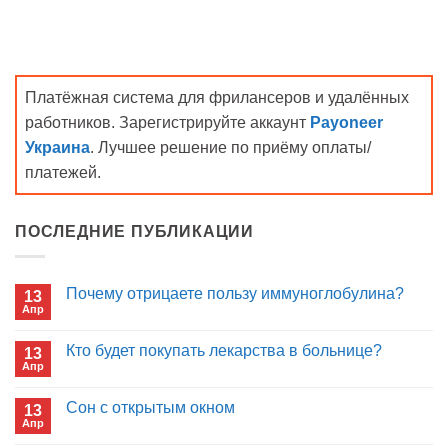
Платёжная система для фрилансеров и удалённых
работников. Зарегистрируйте аккаунт
Payoneer
Украина
. Лучшее решение по приёму оплаты/
платежей.
ПОСЛЕДНИЕ ПУБЛИКАЦИИ
Почему отрицаете пользу иммуноглобулина?
13
Апр
Комментариев
к
нет
записи
Кто будет покупать лекарства в больнице?
13
Почему
Апр
отрицаете
Комментариев
пользу
к
нет
иммуноглобулина?
записи
Сон с открытым окном
13
Кто
Апр
будет
Комментариев
покупать
к
нет