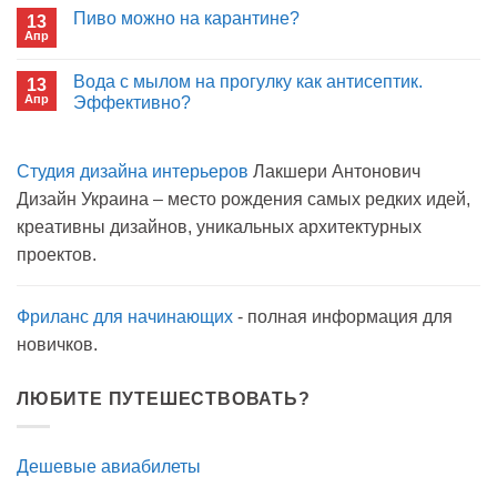
лекарства
записи
Пиво можно на карантине?
в
13
Сон
больнице?
Апр
с
Комментариев
открытым
к
нет
окном
записи
Вода с мылом на прогулку как антисептик.
13
Пиво
Апр
можно
Эффективно?
на
Комментариев
карантине?
к
нет
записи
Студия дизайна интерьеров
Лакшери Антонович
Вода
с
Дизайн Украина – место рождения самых редких идей,
мылом
на
креативны дизайнов, уникальных архитектурных
прогулку
как
проектов.
антисептик.
Эффективно?
Фриланс для начинающих
- полная информация для
новичков.
ЛЮБИТЕ ПУТЕШЕСТВОВАТЬ?
Дешевые авиабилеты