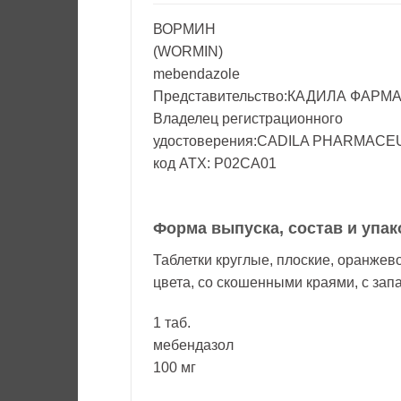
ВОРМИН
(WORMIN)
mebendazole
Представительство:КАДИЛА ФАРМ
Владелец регистрационного
удостоверения:CADILA PHARMACEUT
код ATX: P02CA01
Форма выпуска, состав и упак
Таблетки круглые, плоские, оранжев
цвета, со скошенными краями, с зап
1 таб.
мебендазол
100 мг