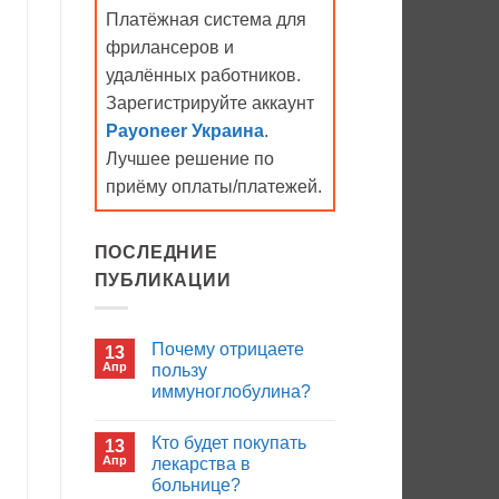
Платёжная система для
фрилансеров и
удалённых работников.
Зарегистрируйте аккаунт
Payoneer Украина
.
Лучшее решение по
приёму оплаты/платежей.
ПОСЛЕДНИЕ
ПУБЛИКАЦИИ
Почему отрицаете
13
Апр
пользу
иммуноглобулина?
Комментариев
к
нет
Кто будет покупать
13
записи
Почему
Апр
лекарства в
отрицаете
больнице?
пользу