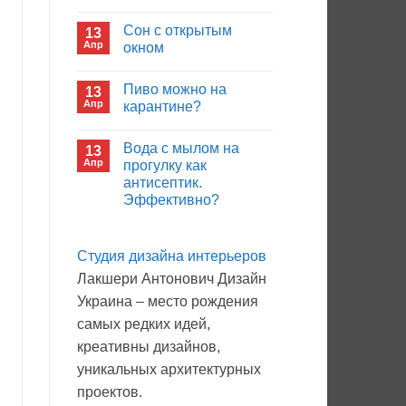
иммуноглобулина?
Комментариев
к
нет
Сон с открытым
13
записи
Кто
Апр
окном
будет
покупать
Комментариев
лекарства
к
нет
Пиво можно на
13
в
записи
больнице?
Сон
Апр
карантине?
с
открытым
Комментариев
окном
к
нет
Вода с мылом на
13
записи
Пиво
Апр
прогулку как
можно
антисептик.
на
карантине?
Эффективно?
Комментариев
к
нет
записи
Студия дизайна интерьеров
Вода
с
Лакшери Антонович Дизайн
мылом
на
Украина – место рождения
прогулку
как
самых редких идей,
антисептик.
Эффективно?
креативны дизайнов,
уникальных архитектурных
проектов.