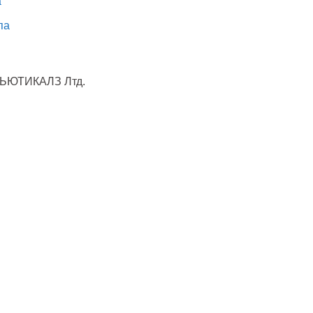
а
па
ЮТИКАЛЗ Лтд.