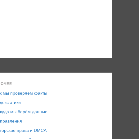
РОЧЕЕ
к мы проверяем факты
декс этики
куда мы берём данные
правления
торские права и DMCA