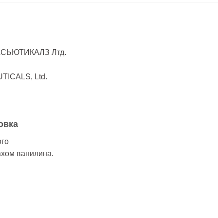
АСЬЮТИКАЛЗ Лтд.
ICALS, Ltd.
овка
ого
ахом ванилина.