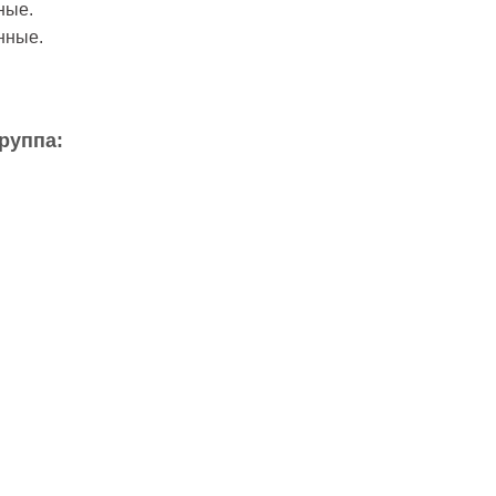
ные.
нные.
руппа: