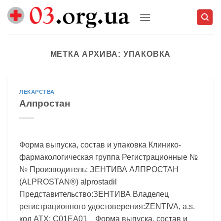
Skip
to
content
МЕТКА АРХИВА:
УПАКОВКА
ЛЕКАРСТВА
Алпростан
Форма выпуска, состав и упаковка Клинико-
фармакологическая группа Регистрационные №
№ Производитель: ЗЕНТИВА АЛПРОСТАН
(ALPROSTAN®) alprostadil
Представительство:ЗЕНТИВА Владелец
регистрационного удостоверения:ZENTIVA, a.s.
код ATX: C01EA01 Форма выпуска, состав и