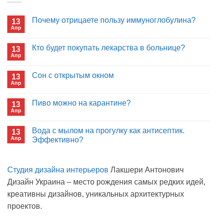
Почему отрицаете пользу иммуноглобулина?
13
Апр
Комментариев
к
нет
записи
Кто будет покупать лекарства в больнице?
13
Почему
Апр
отрицаете
Комментариев
пользу
к
нет
иммуноглобулина?
записи
Сон с открытым окном
13
Кто
Апр
будет
Комментариев
покупать
к
нет
лекарства
записи
Пиво можно на карантине?
в
13
Сон
больнице?
Апр
с
Комментариев
открытым
к
нет
окном
записи
Вода с мылом на прогулку как антисептик.
13
Пиво
Апр
можно
Эффективно?
на
Комментариев
карантине?
к
нет
записи
Студия дизайна интерьеров
Лакшери Антонович
Вода
с
Дизайн Украина – место рождения самых редких идей,
мылом
на
креативны дизайнов, уникальных архитектурных
прогулку
как
проектов.
антисептик.
Эффективно?