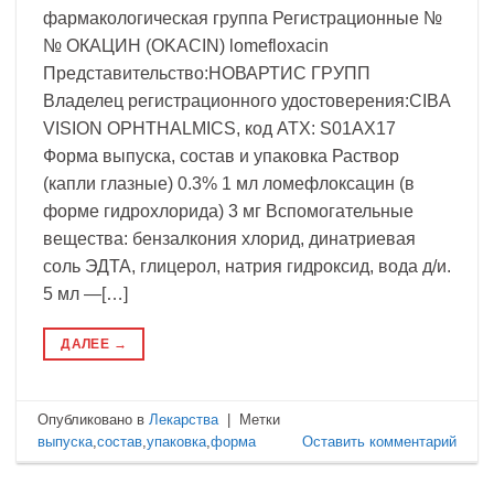
фармакологическая группа Регистрационные №
№ ОКАЦИН (OKACIN) lomefloxacin
Представительство:НОВАРТИС ГРУПП
Владелец регистрационного удостоверения:CIBA
VISION OPHTHALMICS, код ATX: S01AX17
Форма выпуска, состав и упаковка Раствор
(капли глазные) 0.3% 1 мл ломефлоксацин (в
форме гидрохлорида) 3 мг Вспомогательные
вещества: бензалкония хлорид, динатриевая
соль ЭДТА, глицерол, натрия гидроксид, вода д/и.
5 мл —[…]
ДАЛЕЕ
→
Опубликовано в
Лекарства
|
Метки
выпуска
,
состав
,
упаковка
,
форма
Оставить комментарий