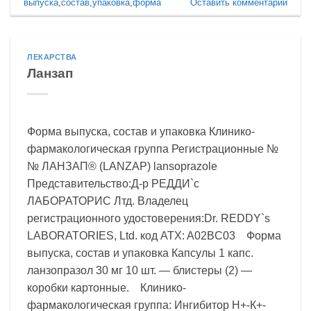
выпуска
,
состав
,
упаковка
,
форма
Оставить комментарий
ЛЕКАРСТВА
Ланзап
Форма выпуска, состав и упаковка Клинико-
фармакологическая группа Регистрационные №
№ ЛАНЗАП® (LANZAP) lansoprazole
Представительство:Д-р РЕДДИ`с
ЛАБОРАТОРИС Лтд. Владелец
регистрационного удостоверения:Dr. REDDY`s
LABORATORIES, Ltd. код ATX: A02BC03 Форма
выпуска, состав и упаковка Капсулы 1 капс.
ланзопразол 30 мг 10 шт. — блистеры (2) —
коробки картонные. Клинико-
фармакологическая группа: Ингибитор Н+-К+-