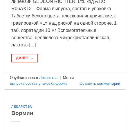
лицензии GEDEON RICHTER, Ltd. код ATX:
R06AX13 Форма выпуска, состав и упаковка
Таблетки белого цвета, плоскоцилиндрические, с
гравировкой «L» над риской на одной стороне. 1
таб. лоратадин 10 мг Вспомогательные
вещества: целлюлоза микрокристаллическая,
лактозы[…]
ДАЛЕЕ
→
Опубликовано в
Лекарства
|
Метки
выпуска
,
состав
,
упаковка
,
форма
Оставить комментарий
ЛЕКАРСТВА
Вормин