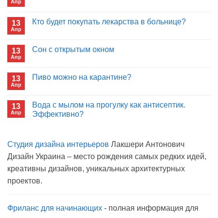
Апр
Комментариев
к
нет
записи
Кто будет покупать лекарства в больнице?
13
Почему
Апр
отрицаете
Комментариев
пользу
к
нет
иммуноглобулина?
записи
Сон с открытым окном
13
Кто
Апр
будет
Комментариев
покупать
к
нет
лекарства
записи
Пиво можно на карантине?
в
13
Сон
больнице?
Апр
с
Комментариев
открытым
к
нет
окном
записи
Вода с мылом на прогулку как антисептик.
13
Пиво
Апр
можно
Эффективно?
на
Комментариев
карантине?
к
нет
записи
Студия дизайна интерьеров
Лакшери Антонович
Вода
с
Дизайн Украина – место рождения самых редких идей,
мылом
на
креативны дизайнов, уникальных архитектурных
прогулку
как
проектов.
антисептик.
Эффективно?
Фриланс для начинающих
- полная информация для