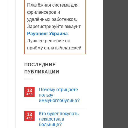
Платёжная система для
фрилансеров и
удалённых работников.
Зарегистрируйте аккаунт
Payoneer Украина
.
Лучшее решение по
приёму оплаты/платежей.
ПОСЛЕДНИЕ
ПУБЛИКАЦИИ
Почему отрицаете
13
Апр
пользу
иммуноглобулина?
Комментариев
к
нет
Кто будет покупать
13
записи
Почему
Апр
лекарства в
отрицаете
больнице?
пользу