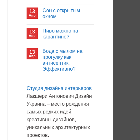
иммуноглобулина?
Комментариев
к
нет
Сон с открытым
13
записи
Кто
Апр
окном
будет
покупать
Комментариев
лекарства
к
нет
Пиво можно на
13
в
записи
больнице?
Сон
Апр
карантине?
с
открытым
Комментариев
окном
к
нет
Вода с мылом на
13
записи
Пиво
Апр
прогулку как
можно
антисептик.
на
карантине?
Эффективно?
Комментариев
к
нет
записи
Студия дизайна интерьеров
Вода
с
Лакшери Антонович Дизайн
мылом
на
Украина – место рождения
прогулку
как
самых редких идей,
антисептик.
Эффективно?
креативны дизайнов,
уникальных архитектурных
проектов.