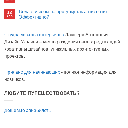
Комментариев
открытым
к
нет
окном
записи
Вода с мылом на прогулку как антисептик.
13
Пиво
Апр
можно
Эффективно?
на
Комментариев
карантине?
к
нет
записи
Студия дизайна интерьеров
Лакшери Антонович
Вода
с
Дизайн Украина – место рождения самых редких идей,
мылом
на
креативны дизайнов, уникальных архитектурных
прогулку
как
проектов.
антисептик.
Эффективно?
Фриланс для начинающих
- полная информация для
новичков.
ЛЮБИТЕ ПУТЕШЕСТВОВАТЬ?
Дешевые авиабилеты