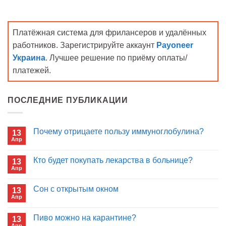
Платёжная система для фрилансеров и удалённых
работников. Зарегистрируйте аккаунт
Payoneer
Украина
. Лучшее решение по приёму оплаты/
платежей.
ПОСЛЕДНИЕ ПУБЛИКАЦИИ
Почему отрицаете пользу иммуноглобулина?
13
Апр
Комментариев
к
нет
записи
Кто будет покупать лекарства в больнице?
13
Почему
Апр
отрицаете
Комментариев
пользу
к
нет
иммуноглобулина?
записи
Сон с открытым окном
13
Кто
Апр
будет
Комментариев
покупать
к
нет
лекарства
записи
Пиво можно на карантине?
в
13
Сон
больнице?
Апр
с