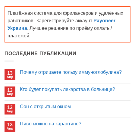
Платёжная система для фрилансеров и удалённых
работников. Зарегистрируйте аккаунт
Payoneer
Украина
. Лучшее решение по приёму оплаты/
платежей.
ПОСЛЕДНИЕ ПУБЛИКАЦИИ
Почему отрицаете пользу иммуноглобулина?
13
Апр
Комментариев
к
нет
записи
Кто будет покупать лекарства в больнице?
13
Почему
Апр
отрицаете
Комментариев
пользу
к
нет
иммуноглобулина?
записи
Сон с открытым окном
13
Кто
Апр
будет
Комментариев
покупать
к
нет
лекарства
записи
Пиво можно на карантине?
в
13
Сон
больнице?
Апр
с
Комментариев
открытым
к
нет