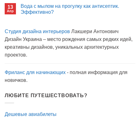
окном
записи
Вода с мылом на прогулку как антисептик.
13
Пиво
Апр
можно
Эффективно?
на
Комментариев
карантине?
к
нет
записи
Студия дизайна интерьеров
Лакшери Антонович
Вода
с
Дизайн Украина – место рождения самых редких идей,
мылом
на
креативны дизайнов, уникальных архитектурных
прогулку
как
проектов.
антисептик.
Эффективно?
Фриланс для начинающих
- полная информация для
новичков.
ЛЮБИТЕ ПУТЕШЕСТВОВАТЬ?
Дешевые авиабилеты