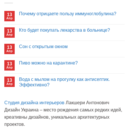
Почему отрицаете пользу иммуноглобулина?
13
Апр
Комментариев
к
нет
записи
Кто будет покупать лекарства в больнице?
13
Почему
Апр
отрицаете
Комментариев
пользу
к
нет
иммуноглобулина?
записи
Сон с открытым окном
13
Кто
Апр
будет
Комментариев
покупать
к
нет
лекарства
записи
Пиво можно на карантине?
в
13
Сон
больнице?
Апр
с
Комментариев
открытым
к
нет
окном
записи
Вода с мылом на прогулку как антисептик.
13
Пиво
Апр
можно
Эффективно?
на
Комментариев
карантине?
к
нет
записи
Студия дизайна интерьеров
Лакшери Антонович
Вода
с
Дизайн Украина – место рождения самых редких идей,
мылом
на
креативны дизайнов, уникальных архитектурных
прогулку
как
проектов.
антисептик.
Эффективно?