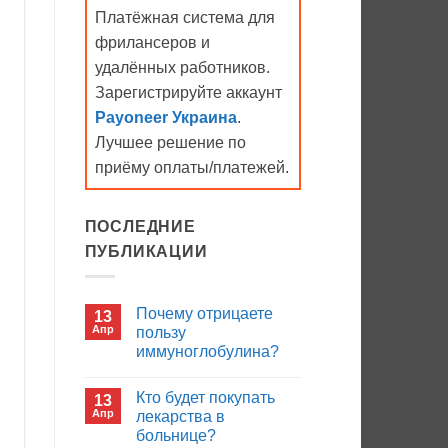
Платёжная система для
фрилансеров и
удалённых работников.
Зарегистрируйте аккаунт
Payoneer Украина
.
Лучшее решение по
приёму оплаты/платежей.
ПОСЛЕДНИЕ
ПУБЛИКАЦИИ
Почему отрицаете
13
Апр
пользу
иммуноглобулина?
Комментариев
к
нет
Кто будет покупать
13
записи
Почему
Апр
лекарства в
отрицаете
больнице?
пользу