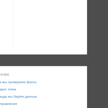
РОЧЕЕ
к мы проверяем факты
декс этики
куда мы берём данные
правления