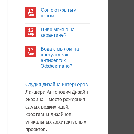
иммуноглобулина?
Комментариев
к
нет
Сон с открытым
13
записи
Кто
Апр
окном
будет
покупать
Комментариев
лекарства
к
нет
Пиво можно на
13
в
записи
больнице?
Сон
Апр
карантине?
с
открытым
Комментариев
окном
к
нет
Вода с мылом на
13
записи
Пиво
Апр
прогулку как
можно
антисептик.
на
карантине?
Эффективно?
Комментариев
к
нет
записи
Студия дизайна интерьеров
Вода
с
Лакшери Антонович Дизайн
мылом
на
Украина – место рождения
прогулку
как
самых редких идей,
антисептик.
Эффективно?
креативны дизайнов,
уникальных архитектурных
проектов.