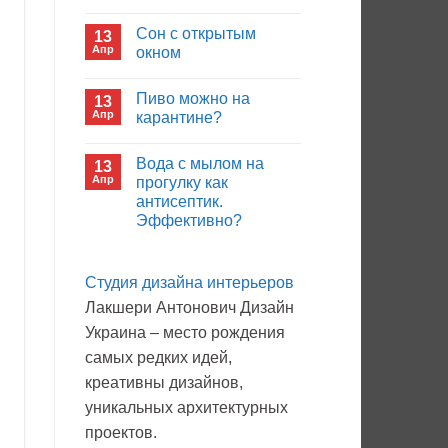
иммуноглобулина?
Комментариев
к
нет
Сон с открытым
13
записи
Кто
Апр
окном
будет
покупать
Комментариев
лекарства
к
нет
Пиво можно на
13
в
записи
больнице?
Сон
Апр
карантине?
с
открытым
Комментариев
окном
к
нет
Вода с мылом на
13
записи
Пиво
Апр
прогулку как
можно
антисептик.
на
карантине?
Эффективно?
Комментариев
к
нет
записи
Студия дизайна интерьеров
Вода
с
Лакшери Антонович Дизайн
мылом
на
Украина – место рождения
прогулку
как
самых редких идей,
антисептик.
Эффективно?
креативны дизайнов,
уникальных архитектурных
проектов.