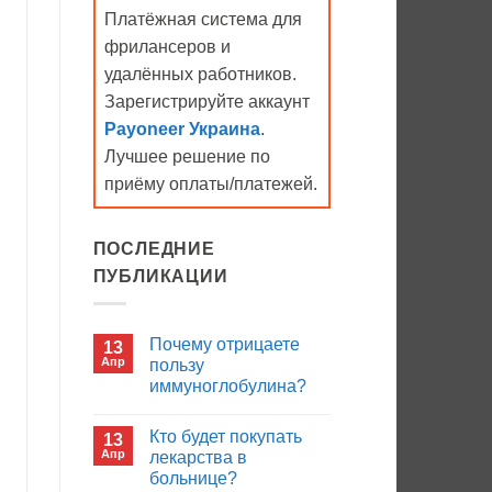
Платёжная система для
фрилансеров и
удалённых работников.
Зарегистрируйте аккаунт
Payoneer Украина
.
Лучшее решение по
приёму оплаты/платежей.
ПОСЛЕДНИЕ
ПУБЛИКАЦИИ
Почему отрицаете
13
Апр
пользу
иммуноглобулина?
Комментариев
к
нет
Кто будет покупать
13
записи
Почему
Апр
лекарства в
отрицаете
больнице?
пользу