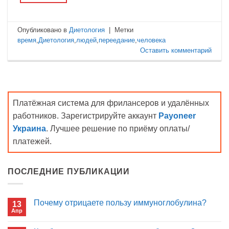
Опубликовано в
Диетология
|
Метки
время
,
Диетология
,
людей
,
переедание
,
человека
Оставить комментарий
Платёжная система для фрилансеров и удалённых
работников. Зарегистрируйте аккаунт
Payoneer
Украина
. Лучшее решение по приёму оплаты/
платежей.
ПОСЛЕДНИЕ ПУБЛИКАЦИИ
Почему отрицаете пользу иммуноглобулина?
13
Апр
Комментариев
к
нет
записи