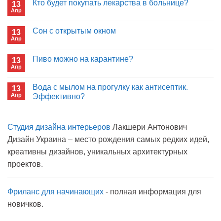
Кто будет покупать лекарства в больнице?
13
Почему
Апр
отрицаете
Комментариев
пользу
к
нет
иммуноглобулина?
записи
Сон с открытым окном
13
Кто
Апр
будет
Комментариев
покупать
к
нет
лекарства
записи
Пиво можно на карантине?
в
13
Сон
больнице?
Апр
с
Комментариев
открытым
к
нет
окном
записи
Вода с мылом на прогулку как антисептик.
13
Пиво
Апр
можно
Эффективно?
на
Комментариев
карантине?
к
нет
записи
Студия дизайна интерьеров
Лакшери Антонович
Вода
с
Дизайн Украина – место рождения самых редких идей,
мылом
на
креативны дизайнов, уникальных архитектурных
прогулку
как
проектов.
антисептик.
Эффективно?
Фриланс для начинающих
- полная информация для
новичков.