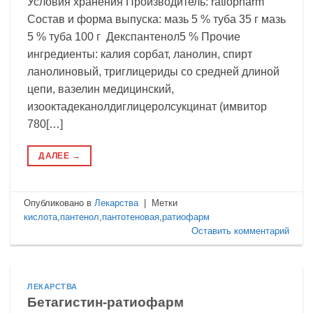
Условия хранения Производитель: ratiopharm
Состав и форма выпуска: мазь 5 % туба 35 г мазь
5 % туба 100 г Декспантенол5 % Прочие
ингредиенты: калия сорбат, ланолин, спирт
ланолиновый, триглицериды со средней длиной
цепи, вазелин медицинский,
изооктадеканолдиглицеролсукцинат (имвитор
780[…]
ДАЛЕЕ
→
Опубликовано в
Лекарства
|
Метки
кислота
,
пантенол
,
пантотеновая
,
ратиофарм
Оставить комментарий
ЛЕКАРСТВА
Бетагистин-ратиофарм