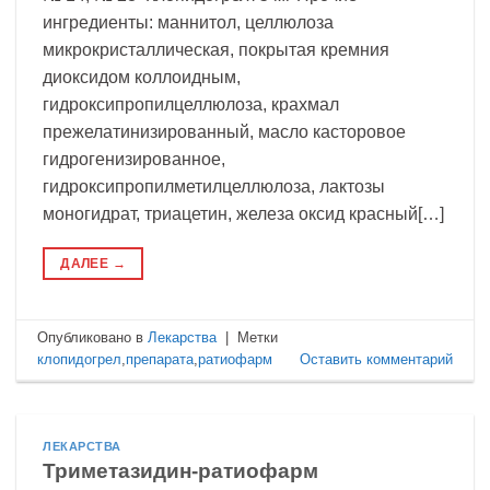
ингредиенты: маннитол, целлюлоза
микрокристаллическая, покрытая кремния
диоксидом коллоидным,
гидроксипропилцеллюлоза, крахмал
прежелатинизированный, масло касторовое
гидрогенизированное,
гидроксипропилметилцеллюлоза, лактозы
моногидрат, триацетин, железа оксид красный[…]
ДАЛЕЕ
→
Опубликовано в
Лекарства
|
Метки
клопидогрел
,
препарата
,
ратиофарм
Оставить комментарий
ЛЕКАРСТВА
Триметазидин-ратиофарм