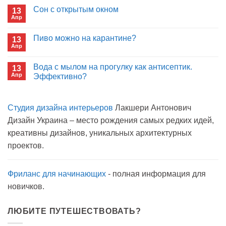
иммуноглобулина?
записи
Сон с открытым окном
13
Кто
Апр
будет
Комментариев
покупать
к
нет
лекарства
записи
Пиво можно на карантине?
в
13
Сон
больнице?
Апр
с
Комментариев
открытым
к
нет
окном
записи
Вода с мылом на прогулку как антисептик.
13
Пиво
Апр
можно
Эффективно?
на
Комментариев
карантине?
к
нет
записи
Студия дизайна интерьеров
Лакшери Антонович
Вода
с
Дизайн Украина – место рождения самых редких идей,
мылом
на
креативны дизайнов, уникальных архитектурных
прогулку
как
проектов.
антисептик.
Эффективно?
Фриланс для начинающих
- полная информация для
новичков.
ЛЮБИТЕ ПУТЕШЕСТВОВАТЬ?