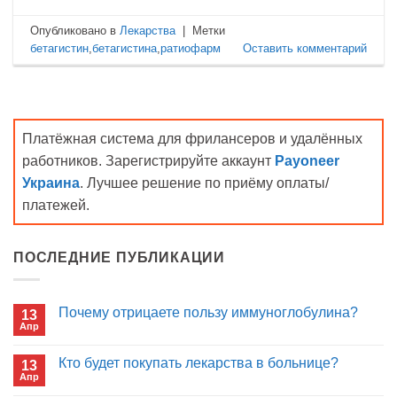
Опубликовано в
Лекарства
|
Метки
бетагистин
,
бетагистина
,
ратиофарм
Оставить комментарий
Платёжная система для фрилансеров и удалённых
работников. Зарегистрируйте аккаунт
Payoneer
Украина
. Лучшее решение по приёму оплаты/
платежей.
ПОСЛЕДНИЕ ПУБЛИКАЦИИ
Почему отрицаете пользу иммуноглобулина?
13
Апр
Комментариев
к
нет
записи
Кто будет покупать лекарства в больнице?
13
Почему
Апр
отрицаете
Комментариев
пользу
к
нет