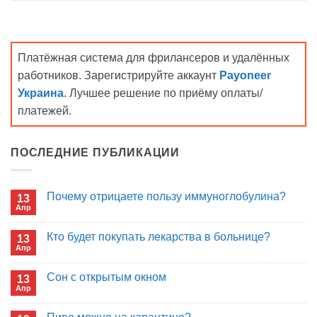
Платёжная система для фрилансеров и удалённых
работников. Зарегистрируйте аккаунт
Payoneer
Украина
. Лучшее решение по приёму оплаты/
платежей.
ПОСЛЕДНИЕ ПУБЛИКАЦИИ
Почему отрицаете пользу иммуноглобулина?
13
Апр
Комментариев
к
нет
записи
Кто будет покупать лекарства в больнице?
13
Почему
Апр
отрицаете
Комментариев
пользу
к
нет
иммуноглобулина?
записи
Сон с открытым окном
13
Кто
Апр
будет
Комментариев
покупать
к
нет
лекарства
записи
в