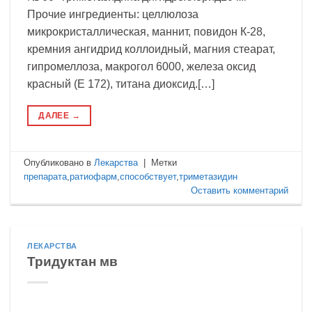
Прочие ингредиенты: целлюлоза
микрокристаллическая, маннит, повидон К-28,
кремния ангидрид коллоидный, магния стеарат,
гипромеллоза, макрогол 6000, железа оксид
красный (Е 172), титана диоксид.[…]
ДАЛЕЕ
→
Опубликовано в
Лекарства
|
Метки
препарата
,
ратиофарм
,
способствует
,
триметазидин
Оставить комментарий
ЛЕКАРСТВА
Тридуктан мв