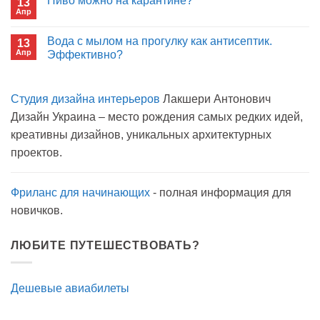
Пиво можно на карантине?
13
Сон
больнице?
Апр
с
Комментариев
открытым
к
нет
окном
записи
Вода с мылом на прогулку как антисептик.
13
Пиво
Апр
можно
Эффективно?
на
Комментариев
карантине?
к
нет
записи
Студия дизайна интерьеров
Лакшери Антонович
Вода
с
Дизайн Украина – место рождения самых редких идей,
мылом
на
креативны дизайнов, уникальных архитектурных
прогулку
как
проектов.
антисептик.
Эффективно?
Фриланс для начинающих
- полная информация для
новичков.
ЛЮБИТЕ ПУТЕШЕСТВОВАТЬ?
Дешевые авиабилеты