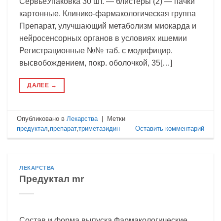
СервьеУпаковка 30 шт. — блистеры (2) — пачки
картонные. Клинико-фармакологическая группа
Препарат, улучшающий метаболизм миокарда и
нейросенсорных органов в условиях ишемии
Регистрационные №№ таб. с модифицир.
высвобождением, покр. оболочкой, 35[…]
ДАЛЕЕ
→
Опубликовано в
Лекарства
|
Метки
предуктал
,
препарат
,
триметазидин
Оставить комментарий
ЛЕКАРСТВА
Предуктал mr
Состав и форма выпуска Фармакологические