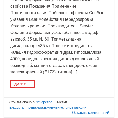
свойства Показания Применение
Противопоказания Побочные эффекты Особые
указания Взаимодействия Передозировка
Условия хранения Производитель: Servier
Состав и форма выпуска: табл., п/о, с модиф.
высвоб. 35 мг, № 60 Триметазидина
дигидрохлорид35 мг Прочие ингредиенты:
кальция гидрофосфат дигидрат, гипромеллоза
4000, повидон, кремния диоксид коллоидный
безводный, магния стеарат, глицерол, оксид
железа красный (Е172), титана[…]
ДАЛЕЕ
→
Опубликовано в
Лекарства
|
Метки
предуктал
,
препарата
,
применение
,
триметазидин
Оставить комментарий