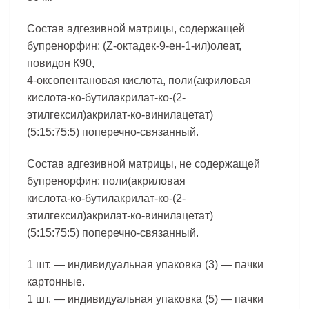
Состав адгезивной матрицы, содержащей
бупренорфин: (Z-октадек-9-ен-1-ил)олеат,
повидон К90,
4-оксопентановая кислота, поли(акриловая
кислота-ко-бутилакрилат-ко-(2-
этилгексил)акрилат-ко-винилацетат)
(5:15:75:5) поперечно-связанный.
Состав адгезивной матрицы, не содержащей
бупренорфин: поли(акриловая
кислота-ко-бутилакрилат-ко-(2-
этилгексил)акрилат-ко-винилацетат)
(5:15:75:5) поперечно-связанный.
1 шт. — индивидуальная упаковка (3) — пачки
картонные.
1 шт. — индивидуальная упаковка (5) — пачки