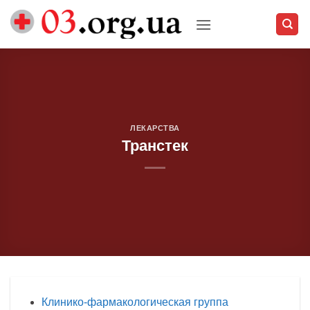
Skip
to
content
ЛЕКАРСТВА
Транстек
Клинико-фармакологическая группа