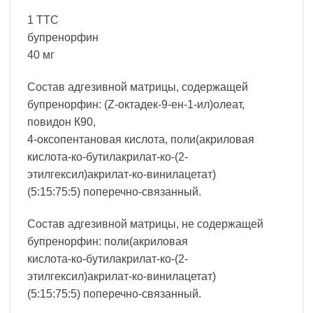
1 ТТС
бупренорфин
40 мг
Состав адгезивной матрицы, содержащей
бупренорфин: (Z-октадек-9-ен-1-ил)олеат,
повидон К90,
4-оксопентановая кислота, поли(акриловая
кислота-ко-бутилакрилат-ко-(2-
этилгексил)акрилат-ко-винилацетат)
(5:15:75:5) поперечно-связанный.
Состав адгезивной матрицы, не содержащей
бупренорфин: поли(акриловая
кислота-ко-бутилакрилат-ко-(2-
этилгексил)акрилат-ко-винилацетат)
(5:15:75:5) поперечно-связанный.