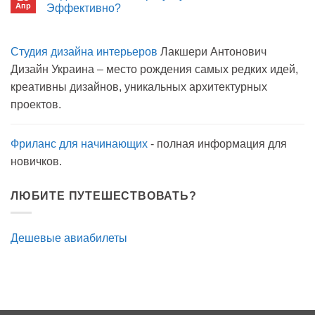
Апр
можно
Эффективно?
на
Комментариев
карантине?
к
нет
записи
Студия дизайна интерьеров
Лакшери Антонович
Вода
с
Дизайн Украина – место рождения самых редких идей,
мылом
на
креативны дизайнов, уникальных архитектурных
прогулку
как
проектов.
антисептик.
Эффективно?
Фриланс для начинающих
- полная информация для
новичков.
ЛЮБИТЕ ПУТЕШЕСТВОВАТЬ?
Дешевые авиабилеты