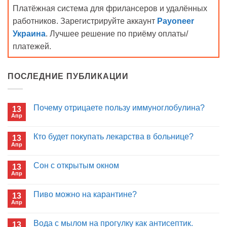
Платёжная система для фрилансеров и удалённых
работников. Зарегистрируйте аккаунт
Payoneer
Украина
. Лучшее решение по приёму оплаты/
платежей.
ПОСЛЕДНИЕ ПУБЛИКАЦИИ
Почему отрицаете пользу иммуноглобулина?
13
Апр
Комментариев
к
нет
записи
Кто будет покупать лекарства в больнице?
13
Почему
Апр
отрицаете
Комментариев
пользу
к
нет
иммуноглобулина?
записи
Сон с открытым окном
13
Кто
Апр
будет
Комментариев
покупать
к
нет
лекарства
записи
Пиво можно на карантине?
в
13
Сон
больнице?
Апр
с
Комментариев
открытым
к
нет
окном
записи
Вода с мылом на прогулку как антисептик.
13
Пиво