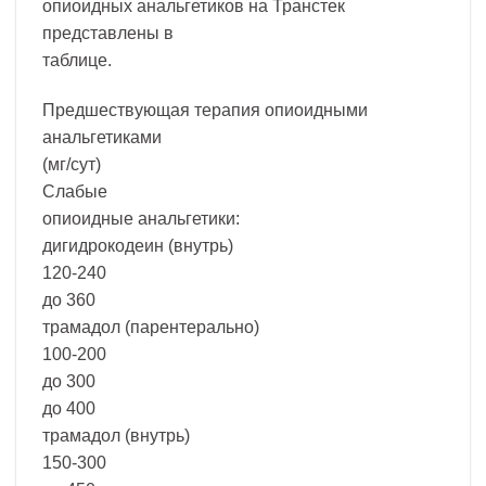
опиоидных анальгетиков на Транстек
представлены в
таблице.
Предшествующая терапия опиоидными
анальгетиками
(мг/сут)
Слабые
опиоидные анальгетики:
дигидрокодеин (внутрь)
120-240
до 360
трамадол (парентерально)
100-200
до 300
до 400
трамадол (внутрь)
150-300