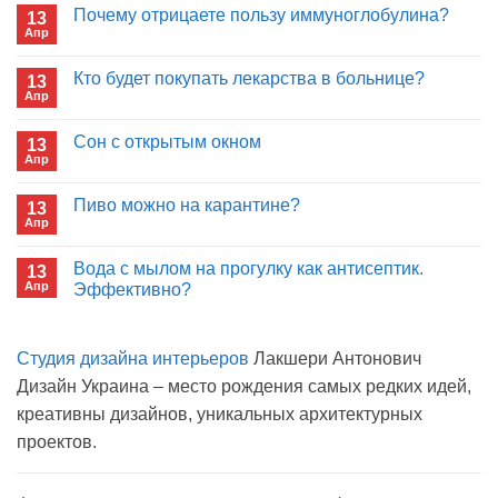
Почему отрицаете пользу иммуноглобулина?
13
Апр
Комментариев
к
нет
записи
Кто будет покупать лекарства в больнице?
13
Почему
Апр
отрицаете
Комментариев
пользу
к
нет
иммуноглобулина?
записи
Сон с открытым окном
13
Кто
Апр
будет
Комментариев
покупать
к
нет
лекарства
записи
Пиво можно на карантине?
в
13
Сон
больнице?
Апр
с
Комментариев
открытым
к
нет
окном
записи
Вода с мылом на прогулку как антисептик.
13
Пиво
Апр
можно
Эффективно?
на
Комментариев
карантине?
к
нет
записи
Студия дизайна интерьеров
Лакшери Антонович
Вода
с
Дизайн Украина – место рождения самых редких идей,
мылом
на
креативны дизайнов, уникальных архитектурных
прогулку
как
проектов.
антисептик.
Эффективно?