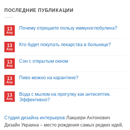
ПОСЛЕДНИЕ ПУБЛИКАЦИИ
Почему отрицаете пользу иммуноглобулина?
13
Апр
Комментариев
к
нет
записи
Кто будет покупать лекарства в больнице?
13
Почему
Апр
отрицаете
Комментариев
пользу
к
нет
иммуноглобулина?
записи
Сон с открытым окном
13
Кто
Апр
будет
Комментариев
покупать
к
нет
лекарства
записи
Пиво можно на карантине?
в
13
Сон
больнице?
Апр
с
Комментариев
открытым
к
нет
окном
записи
Вода с мылом на прогулку как антисептик.
13
Пиво
Апр
можно
Эффективно?
на
Комментариев
карантине?
к
нет
записи
Студия дизайна интерьеров
Лакшери Антонович
Вода
с
Дизайн Украина – место рождения самых редких идей,
мылом
на