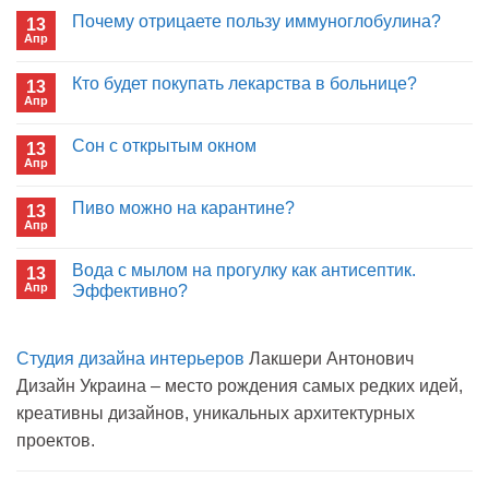
Почему отрицаете пользу иммуноглобулина?
13
Апр
Комментариев
к
нет
записи
Кто будет покупать лекарства в больнице?
13
Почему
Апр
отрицаете
Комментариев
пользу
к
нет
иммуноглобулина?
записи
Сон с открытым окном
13
Кто
Апр
будет
Комментариев
покупать
к
нет
лекарства
записи
Пиво можно на карантине?
в
13
Сон
больнице?
Апр
с
Комментариев
открытым
к
нет
окном
записи
Вода с мылом на прогулку как антисептик.
13
Пиво
Апр
можно
Эффективно?
на
Комментариев
карантине?
к
нет
записи
Студия дизайна интерьеров
Лакшери Антонович
Вода
с
Дизайн Украина – место рождения самых редких идей,
мылом
на
креативны дизайнов, уникальных архитектурных
прогулку
как
проектов.
антисептик.
Эффективно?