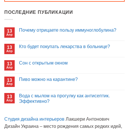
ПОСЛЕДНИЕ ПУБЛИКАЦИИ
Почему отрицаете пользу иммуноглобулина?
13
Апр
Комментариев
к
нет
записи
Кто будет покупать лекарства в больнице?
13
Почему
Апр
отрицаете
Комментариев
пользу
к
нет
иммуноглобулина?
записи
Сон с открытым окном
13
Кто
Апр
будет
Комментариев
покупать
к
нет
лекарства
записи
Пиво можно на карантине?
в
13
Сон
больнице?
Апр
с
Комментариев
открытым
к
нет
окном
записи
Вода с мылом на прогулку как антисептик.
13
Пиво
Апр
можно
Эффективно?
на
Комментариев
карантине?
к
нет
записи
Студия дизайна интерьеров
Лакшери Антонович
Вода
с
Дизайн Украина – место рождения самых редких идей,
мылом