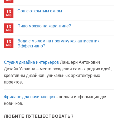
Апр
отрицаете
Комментариев
пользу
к
нет
иммуноглобулина?
записи
Сон с открытым окном
13
Кто
Апр
будет
Комментариев
покупать
к
нет
лекарства
записи
Пиво можно на карантине?
в
13
Сон
больнице?
Апр
с
Комментариев
открытым
к
нет
окном
записи
Вода с мылом на прогулку как антисептик.
13
Пиво
Апр
можно
Эффективно?
на
Комментариев
карантине?
к
нет
записи
Студия дизайна интерьеров
Лакшери Антонович
Вода
с
Дизайн Украина – место рождения самых редких идей,
мылом
на
креативны дизайнов, уникальных архитектурных
прогулку
как
проектов.
антисептик.
Эффективно?
Фриланс для начинающих
- полная информация для
новичков.
ЛЮБИТЕ ПУТЕШЕСТВОВАТЬ?