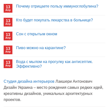
Почему отрицаете пользу иммуноглобулина?
13
Апр
Комментариев
к
нет
записи
Кто будет покупать лекарства в больнице?
13
Почему
Апр
отрицаете
Комментариев
пользу
к
нет
иммуноглобулина?
записи
Сон с открытым окном
13
Кто
Апр
будет
Комментариев
покупать
к
нет
лекарства
записи
Пиво можно на карантине?
в
13
Сон
больнице?
Апр
с
Комментариев
открытым
к
нет
окном
записи
Вода с мылом на прогулку как антисептик.
13
Пиво
Апр
можно
Эффективно?
на
Комментариев
карантине?
к
нет
записи
Студия дизайна интерьеров
Лакшери Антонович
Вода
с
Дизайн Украина – место рождения самых редких идей,
мылом
на
креативны дизайнов, уникальных архитектурных
прогулку
как
проектов.
антисептик.
Эффективно?