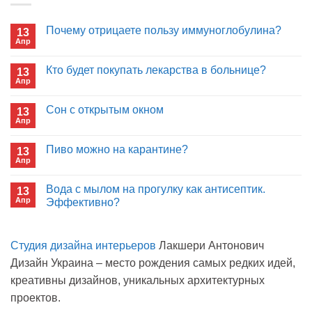
Почему отрицаете пользу иммуноглобулина?
13
Апр
Комментариев
к
нет
записи
Кто будет покупать лекарства в больнице?
13
Почему
Апр
отрицаете
Комментариев
пользу
к
нет
иммуноглобулина?
записи
Сон с открытым окном
13
Кто
Апр
будет
Комментариев
покупать
к
нет
лекарства
записи
Пиво можно на карантине?
в
13
Сон
больнице?
Апр
с
Комментариев
открытым
к
нет
окном
записи
Вода с мылом на прогулку как антисептик.
13
Пиво
Апр
можно
Эффективно?
на
Комментариев
карантине?
к
нет
записи
Студия дизайна интерьеров
Лакшери Антонович
Вода
с
Дизайн Украина – место рождения самых редких идей,
мылом
на
креативны дизайнов, уникальных архитектурных
прогулку
как
проектов.
антисептик.
Эффективно?