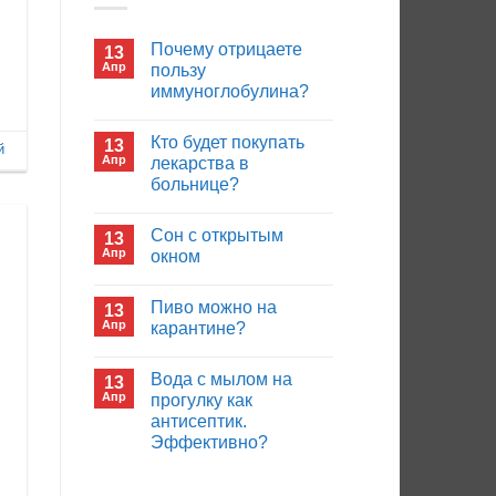
Почему отрицаете
13
Апр
пользу
иммуноглобулина?
Комментариев
к
нет
Кто будет покупать
13
записи
й
Почему
Апр
лекарства в
отрицаете
больнице?
пользу
иммуноглобулина?
Комментариев
к
нет
Сон с открытым
13
записи
Кто
Апр
окном
будет
покупать
Комментариев
лекарства
к
нет
Пиво можно на
13
в
записи
больнице?
Сон
Апр
карантине?
с
открытым
Комментариев
окном
к
нет
Вода с мылом на
13
записи
Пиво
Апр
прогулку как
можно
антисептик.
на
карантине?
Эффективно?
Комментариев
к
нет
записи