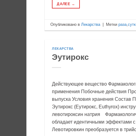
ДАЛЕЕ
→
Опубликовано в
Лекарства
|
Метки
раза
,
сутк
ЛЕКАРСТВА
Эутирокс
Действующее вещество Фармакологи
применения Побочные действия Пр
выпуска Условия хранения Состав П
Эутирокс (Еутирокс, Euthyrox) инс
левотироксин натрия Фармакологич
обладает идентичными эффектами с
Левотировкин преобразуется в трийо