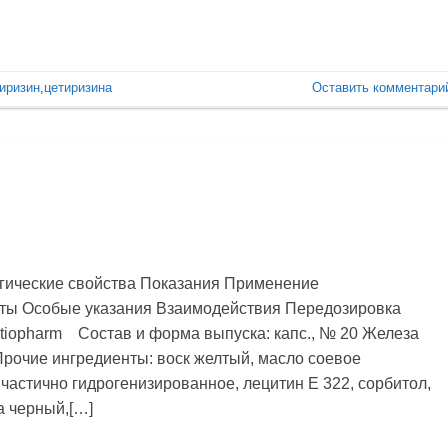
иризин
,
цетиризина
Оставить комментари
гические свойства Показания Применение
ты Особые указания Взаимодействия Передозировка
atiopharm Состав и форма выпуска: капс., № 20 Железа
 Прочие ингредиенты: воск желтый, масло соевое
частично гидрогенизированное, лецитин Е 322, сорбитол,
а черный,[…]