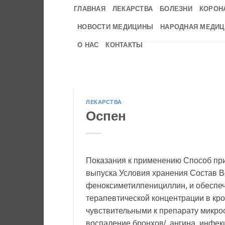
Skip
ГЛАВНАЯ
ЛЕКАРСТВА
БОЛЕЗНИ
КОРОН
to
НОВОСТИ МЕДИЦИНЫ
НАРОДНАЯ МЕДИЦ
content
О НАС
КОНТАКТЫ
ЛЕКАРСТВА
Оспен
Показания к применению Способ пр
выпуска Условия хранения Состав В
феноксиметилпенициллин, и обеспеч
терапевтической концентрации в кр
чувствительными к препарату микроо
воспаление бронхов/, ангина, инфек