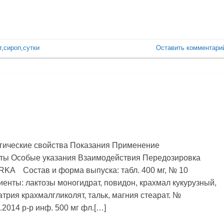
т
,
сироп
,
сутки
Оставить комментари
гические свойства Показания Применение
ты Особые указания Взаимодействия Передозировка
RKA Состав и форма выпуска: табл. 400 мг, № 10
енты: лактозы моногидрат, повидон, крахмал кукурузный,
трия крахмалгликолят, тальк, магния стеарат. №
.2014 р-р инф. 500 мг фл.[…]