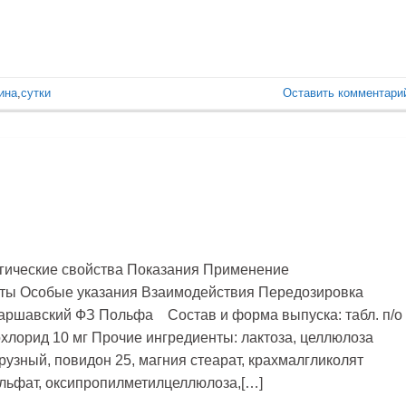
ина
,
сутки
Оставить комментари
гические свойства Показания Применение
ты Особые указания Взаимодействия Передозировка
аршавский ФЗ Польфа Состав и форма выпуска: табл. п/о
охлорид 10 мг Прочие ингредиенты: лактоза, целлюлоза
рузный, повидон 25, магния стеарат, крахмалгликолят
ульфат, оксипропилметилцеллюлоза,[…]