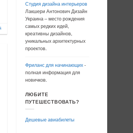
Студия дизайна интерьеров
Вода
с
Лакшери Антонович Дизайн
мылом
на
Украина – место рождения
прогулку
как
самых редких идей,
антисептик.
й
Эффективно?
креативны дизайнов,
уникальных архитектурных
проектов.
Фриланс для начинающих
-
полная информация для
новичков.
ЛЮБИТЕ
ПУТЕШЕСТВОВАТЬ?
Дешевые авиабилеты