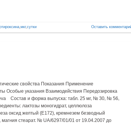
отироксина
,
мкг
,
сутки
Оставить комментари
гические свойства Показания Применение
ты Особые указания Взаимодействия Передозировка
va Состав и форма выпуска: табл. 25 мг, № 30, № 56,
едиенты: лактозы моногидрат, целлюлоза
леза оксид желтый (Е172), кремнезем безводный
 магния стеарат. № UA/6297/01/01 от 19.04.2007 до